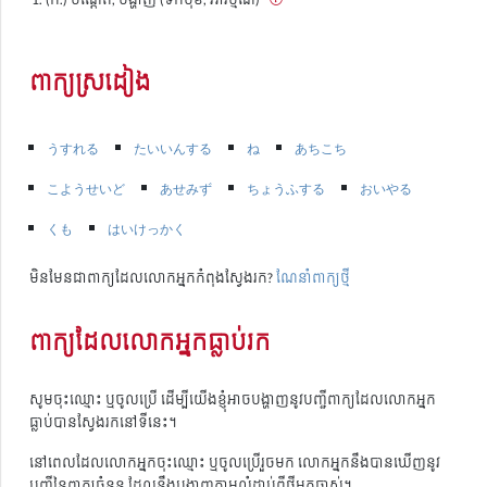
ពាក្យស្រដៀង
うすれる
たいいんする
ね
あちこち
こようせいど
あせみず
ちょうふする
おいやる
くも
はいけっかく
មិនមែនជាពាក្យដែលលោកអ្នកកំពុងស្វែងរក?
ណែនាំពាក្យថ្មី
ពាក្យដែលលោកអ្នកធ្លាប់រក
សូមចុះឈ្មោះ ឬចូលប្រើ ដើម្បីយើងខ្ញុំអាចបង្ហាញនូវបញ្ជីពាក្យដែលលោកអ្នក
ធ្លាប់បានស្វែងរកនៅទីនេះ។
នៅពេលដែលលោកអ្នកចុះឈ្មោះ ឬចូលប្រើរួចមក លោកអ្នកនឹងបានឃើញនូវ
បញ្ជីនៃពាក្យចំនួន ដែលនឹងបង្ហាញតាមលំដាប់ពីថ្មីមកចាស់។