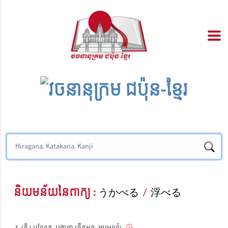
និយមន័យនៃពាក្យ :
うかべる
/
浮べる
(កិ.) បណ្តែត, បង្ហាញ (ទឹកមុខ, អារម្មណ៍)