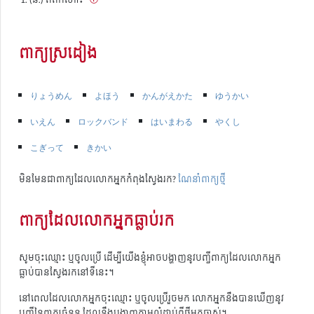
ពាក្យស្រដៀង
りょうめん
よほう
かんがえかた
ゆうかい
いえん
ロックバンド
はいまわる
やくし
こぎって
きかい
មិនមែនជាពាក្យដែលលោកអ្នកកំពុងស្វែងរក?
ណែនាំពាក្យថ្មី
ពាក្យដែលលោកអ្នកធ្លាប់រក
សូមចុះឈ្មោះ ឬចូលប្រើ ដើម្បីយើងខ្ញុំអាចបង្ហាញនូវបញ្ជីពាក្យដែលលោកអ្នក
ធ្លាប់បានស្វែងរកនៅទីនេះ។
នៅពេលដែលលោកអ្នកចុះឈ្មោះ ឬចូលប្រើរួចមក លោកអ្នកនឹងបានឃើញនូវ
បញ្ជីនៃពាក្យចំនួន ដែលនឹងបង្ហាញតាមលំដាប់ពីថ្មីមកចាស់។