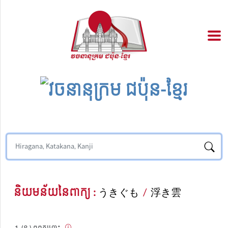
និយមន័យនៃពាក្យ :
うきぐも
/
浮き雲
(ន.) ពពកហោះ