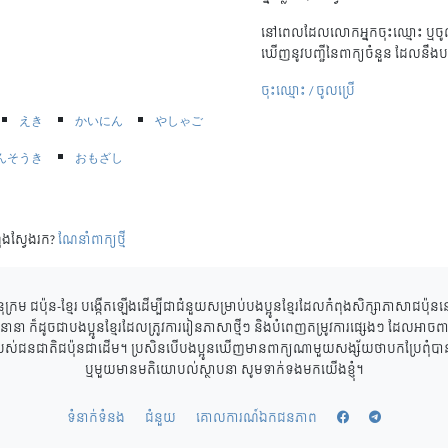
នៅពេលដែលលោកអ្នកចុះឈ្មោះ ឬចូល
ឃើញនូវបញ្ជីនៃពាក្យចំនួន ដែលនឹងប
ចុះឈ្មោះ / ចូលប្រើ
えき
かいにん
やしゃご
んそうき
おもざし
ុងស្វែងរក?
ណែនាំពាក្យថ្មី
ុក្រម ជប៉ុន-ខ្មែរ បង្កើតឡើងដើម្បីជាជំនួយសម្រាប់បងប្អូនខ្មែរដែលកំពុងសិក្សាភាសាជប៉ុ
ាននានា ក៏ដូចជាបងប្អូនខ្មែរដែលត្រូវការរៀនភាសាថ្មីៗ និងបំពេញតម្រូវការផ្សេងៗ ដែលអាចពាក
របស់ជនជាតិជប៉ុនជាដើម។ ប្រសិនបើបងប្អូនឃើញមានពាក្យណាមួយសង្ស័យថាបកប្រែពុំបានត្
ឬមួយមានមតិយោបល់ស្ថាបនា សូមទាក់ទងមកយើងខ្ញុំ។
ទំនាក់ទំនង
ជំនួយ
គោលការណ៍ឯកជនភាព