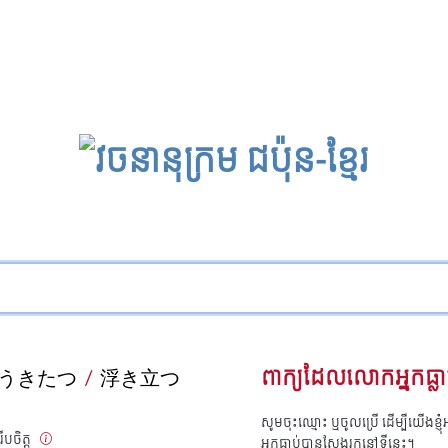
うきたつ
/
浮き立つ
ពាក្យដែលលោកអ្នកធ្លា
សូមចុះឈ្មោះ ឬចូលប្រើ ដើម្បីយើងខ្ញ
រើបចិត្ត
អ្នកធ្លាប់បានស្វែងរកនៅទីនេះ។