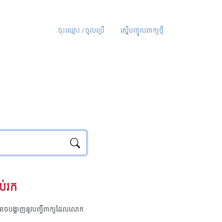
ចុះឈ្មោះ / ចូលប្រើ
ស្នើបញ្ចូលពាក្យថ្មី
ប់រក
ុំអាចបង្ហាញនូវបញ្ជីពាក្យដែលលោក