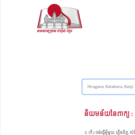
និយមន័យនៃពាក្យ :
(កិ.) ចង់ធ្វើអ្វីមួយ, ភ្លើនចិត្ត, សំ