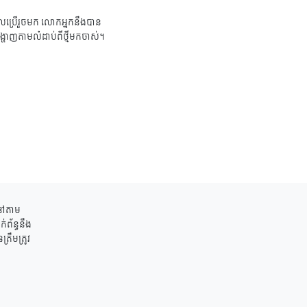
ប្រើរួចមក លោកអ្នកនឹងបាន
ង្ហាញតាមលំដាប់ពីថ្មីមកចាស់។
ននៅតាម
់ព័ន្ធនឹង
រឹមត្រូវ