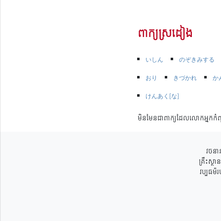
ពាក្យស្រដៀង
いしん
のぞきみする
おり
きづかれ
か
けんあく[な]
មិនមែនជាពាក្យដែលលោកអ្នកកំព
វចនាន
គ្រឹះស្ថ
វប្បធម៌