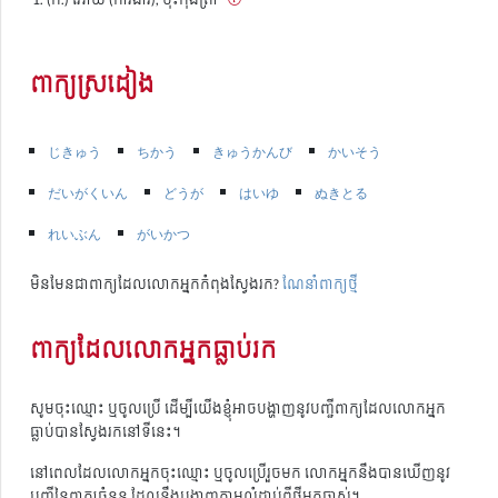
ពាក្យស្រដៀង
じきゅう
ちかう
きゅうかんび
かいそう
だいがくいん
どうが
はいゆ
ぬきとる
れいぶん
がいかつ
មិនមែនជាពាក្យដែលលោកអ្នកកំពុងស្វែងរក?
ណែនាំពាក្យថ្មី
ពាក្យដែលលោកអ្នកធ្លាប់រក
សូមចុះឈ្មោះ ឬចូលប្រើ ដើម្បីយើងខ្ញុំអាចបង្ហាញនូវបញ្ជីពាក្យដែលលោកអ្នក
ធ្លាប់បានស្វែងរកនៅទីនេះ។
នៅពេលដែលលោកអ្នកចុះឈ្មោះ ឬចូលប្រើរួចមក លោកអ្នកនឹងបានឃើញនូវ
បញ្ជីនៃពាក្យចំនួន ដែលនឹងបង្ហាញតាមលំដាប់ពីថ្មីមកចាស់។