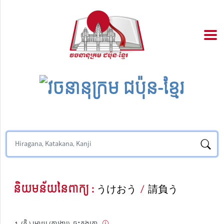
និយមន័យនៃពាក្យ :
うけおう
/
請負う
(កិ.) អោយ (ការងារ), ចុះកុងត្រា