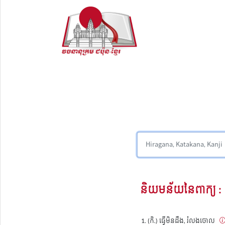
និយមន័យនៃពាក្យ :
(កិ.) ធ្វើមិនដឹង, រំលងចោល