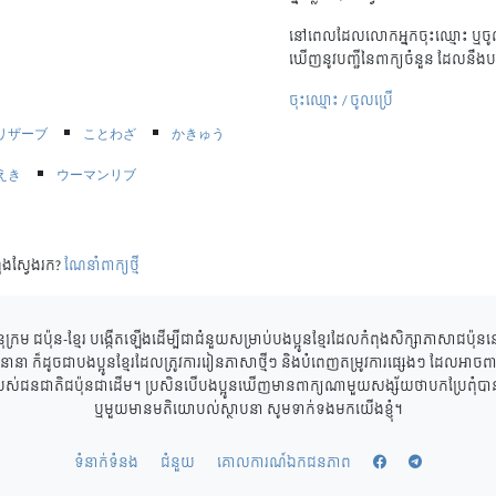
នៅពេលដែលលោកអ្នកចុះឈ្មោះ ឬចូល
ឃើញនូវបញ្ជីនៃពាក្យចំនួន ដែលនឹងប
ចុះឈ្មោះ / ចូលប្រើ
リザーブ
ことわざ
かきゅう
えき
ウーマンリブ
ុងស្វែងរក?
ណែនាំពាក្យថ្មី
ុក្រម ជប៉ុន-ខ្មែរ បង្កើតឡើងដើម្បីជាជំនួយសម្រាប់បងប្អូនខ្មែរដែលកំពុងសិក្សាភាសាជប៉ុ
ាននានា ក៏ដូចជាបងប្អូនខ្មែរដែលត្រូវការរៀនភាសាថ្មីៗ និងបំពេញតម្រូវការផ្សេងៗ ដែលអាចពាក
របស់ជនជាតិជប៉ុនជាដើម។ ប្រសិនបើបងប្អូនឃើញមានពាក្យណាមួយសង្ស័យថាបកប្រែពុំបានត្
ឬមួយមានមតិយោបល់ស្ថាបនា សូមទាក់ទងមកយើងខ្ញុំ។
ទំនាក់ទំនង
ជំនួយ
គោលការណ៍ឯកជនភាព