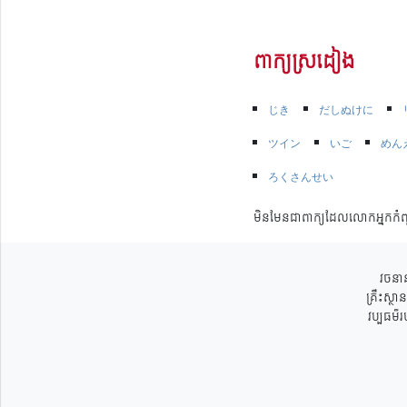
ពាក្យស្រដៀង
じき
だしぬけに
ツイン
いご
めん
ろくさんせい
មិនមែនជាពាក្យដែលលោកអ្នកកំព
វចនាន
គ្រឹះស្ថ
វប្បធម៌