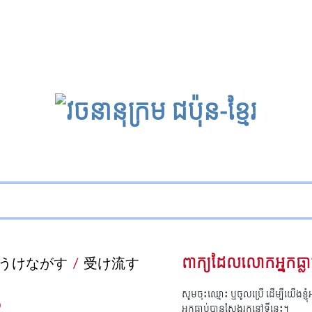
うけながす
/
受け流す
ពាក្យដែលលោកអ្នកធ្លា
សូមចុះឈ្មោះ ឬចូលប្រើ ដើម្បីយើងខ្ញ
អ្នកធ្លាប់បានស្វែងរកនៅទីនេះ។