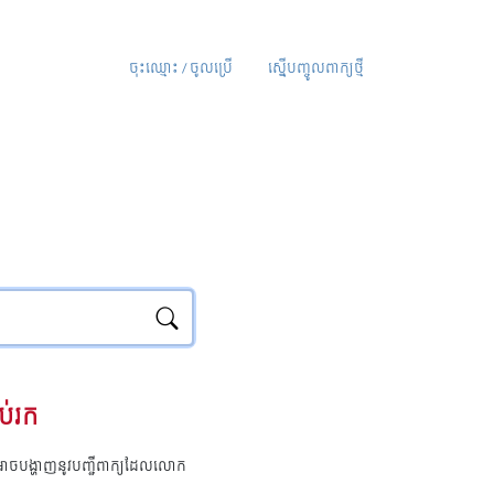
ចុះឈ្មោះ / ចូលប្រើ
ស្នើបញ្ចូលពាក្យថ្មី
ប់រក
ុំអាចបង្ហាញនូវបញ្ជីពាក្យដែលលោក