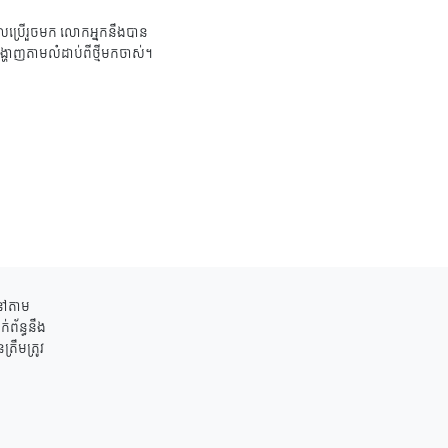
ប្រើរួចមក លោកអ្នកនឹងបាន
ង្ហាញតាមលំដាប់ពីថ្មីមកចាស់។
ននៅតាម
់ព័ន្ធនឹង
រឹមត្រូវ