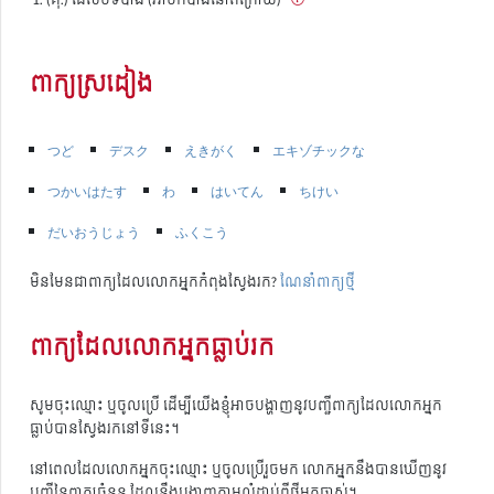
ពាក្យស្រដៀង
つど
デスク
えきがく
エキゾチックな
つかいはたす
わ
はいてん
ちけい
だいおうじょう
ふくこう
មិនមែនជាពាក្យដែលលោកអ្នកកំពុងស្វែងរក?
ណែនាំពាក្យថ្មី
ពាក្យដែលលោកអ្នកធ្លាប់រក
សូមចុះឈ្មោះ ឬចូលប្រើ ដើម្បីយើងខ្ញុំអាចបង្ហាញនូវបញ្ជីពាក្យដែលលោកអ្នក
ធ្លាប់បានស្វែងរកនៅទីនេះ។
នៅពេលដែលលោកអ្នកចុះឈ្មោះ ឬចូលប្រើរួចមក លោកអ្នកនឹងបានឃើញនូវ
បញ្ជីនៃពាក្យចំនួន ដែលនឹងបង្ហាញតាមលំដាប់ពីថ្មីមកចាស់។