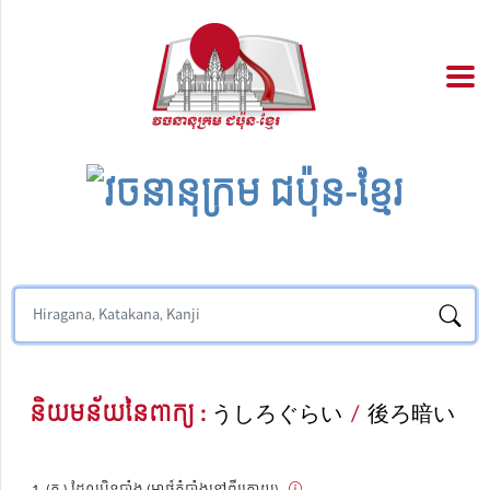
និយមន័យនៃពាក្យ :
うしろぐらい
/
後ろ暗い
(គុ.) ដែលបិទបាំង (អាថ៍កំបាំងនៅពីក្រោយ)