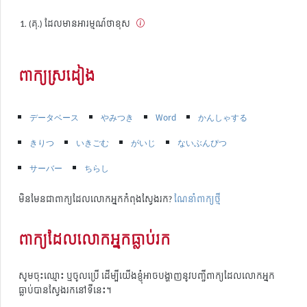
(គុ.) ដែលមានអារម្មណ៍ថាខុស
ពាក្យស្រដៀង
データベース
やみつき
Word
かんしゃする
きりつ
いきごむ
がいじ
ないぶんぴつ
サーバー
ちらし
មិនមែនជាពាក្យដែលលោកអ្នកកំពុងស្វែងរក?
ណែនាំពាក្យថ្មី
ពាក្យដែលលោកអ្នកធ្លាប់រក
សូមចុះឈ្មោះ ឬចូលប្រើ ដើម្បីយើងខ្ញុំអាចបង្ហាញនូវបញ្ជីពាក្យដែលលោកអ្នក
ធ្លាប់បានស្វែងរកនៅទីនេះ។