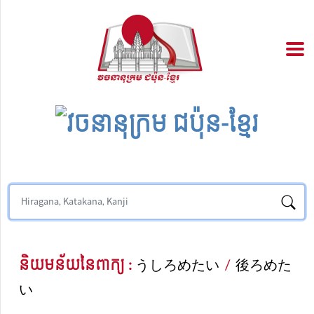
និយមន័យនៃពាក្យ :
うしろめたい
/
後ろめた
い