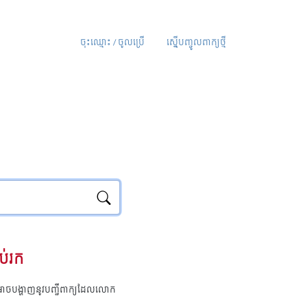
ចុះឈ្មោះ / ចូលប្រើ
ស្នើបញ្ចូលពាក្យថ្មី
ប់រក
ុំអាចបង្ហាញនូវបញ្ជីពាក្យដែលលោក