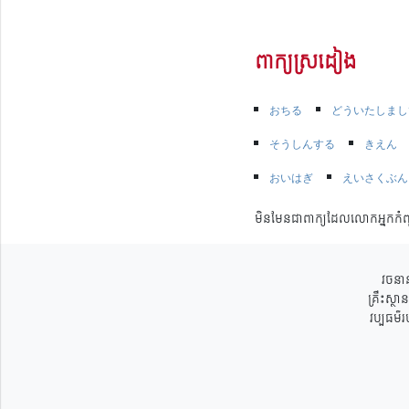
ពាក្យស្រដៀង
おちる
どういたしまし
そうしんする
きえん
おいはぎ
えいさくぶん
មិនមែនជាពាក្យដែលលោកអ្នកកំព
វចនាន
គ្រឹះស្ថ
វប្បធម៌