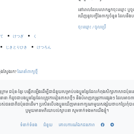
នៅពេលដែលលោកអ្នកចុះឈ្មោះ ឬចូល
ឃើញនូវបញ្ជីនៃពាក្យចំនួន ដែលនឹងប
ចុះឈ្មោះ / ចូលប្រើ
て
けつぎ
く
じきとりひき
けつろん
ុងស្វែងរក?
ណែនាំពាក្យថ្មី
ុក្រម ជប៉ុន-ខ្មែរ បង្កើតឡើងដើម្បីជាជំនួយសម្រាប់បងប្អូនខ្មែរដែលកំពុងសិក្សាភាសាជប៉ុ
ាននានា ក៏ដូចជាបងប្អូនខ្មែរដែលត្រូវការរៀនភាសាថ្មីៗ និងបំពេញតម្រូវការផ្សេងៗ ដែលអាចពាក
របស់ជនជាតិជប៉ុនជាដើម។ ប្រសិនបើបងប្អូនឃើញមានពាក្យណាមួយសង្ស័យថាបកប្រែពុំបានត្
ឬមួយមានមតិយោបល់ស្ថាបនា សូមទាក់ទងមកយើងខ្ញុំ។
ទំនាក់ទំនង
ជំនួយ
គោលការណ៍ឯកជនភាព