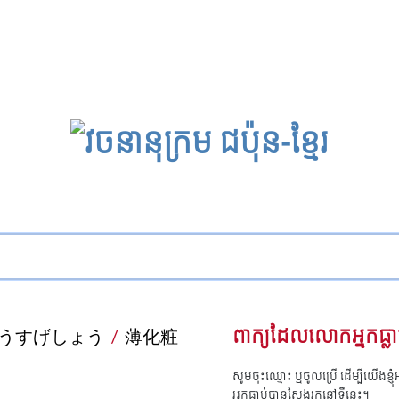
うすげしょう
/
薄化粧
ពាក្យដែលលោកអ្នកធ្លា
សូមចុះឈ្មោះ ឬចូលប្រើ ដើម្បីយើងខ្ញ
អ្នកធ្លាប់បានស្វែងរកនៅទីនេះ។