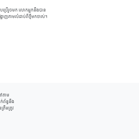
ប្រើរួចមក លោកអ្នកនឹងបាន
ង្ហាញតាមលំដាប់ពីថ្មីមកចាស់។
ននៅតាម
់ព័ន្ធនឹង
រឹមត្រូវ