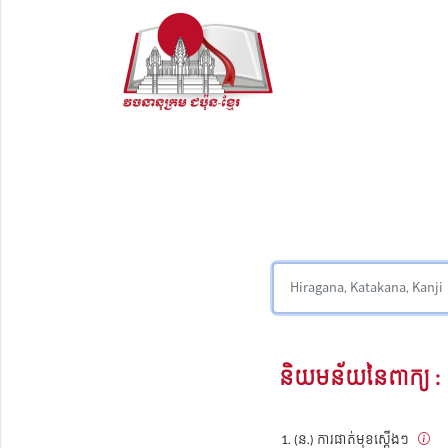
និយមន័យនៃពាក្យ :
(ន.) ការផាត់មុខស្តើងៗ