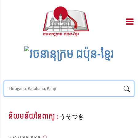
និយមន័យនៃពាក្យ :
うそつき
(ន.) មនុស្សកុហក