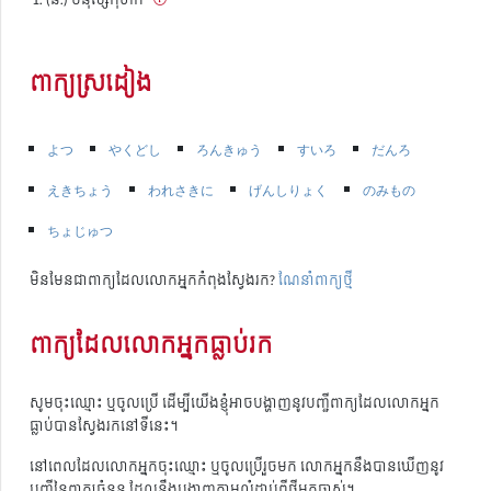
ពាក្យស្រដៀង
よつ
やくどし
ろんきゅう
すいろ
だんろ
えきちょう
われさきに
げんしりょく
のみもの
ちょじゅつ
មិនមែនជាពាក្យដែលលោកអ្នកកំពុងស្វែងរក?
ណែនាំពាក្យថ្មី
ពាក្យដែលលោកអ្នកធ្លាប់រក
សូមចុះឈ្មោះ ឬចូលប្រើ ដើម្បីយើងខ្ញុំអាចបង្ហាញនូវបញ្ជីពាក្យដែលលោកអ្នក
ធ្លាប់បានស្វែងរកនៅទីនេះ។
នៅពេលដែលលោកអ្នកចុះឈ្មោះ ឬចូលប្រើរួចមក លោកអ្នកនឹងបានឃើញនូវ
បញ្ជីនៃពាក្យចំនួន ដែលនឹងបង្ហាញតាមលំដាប់ពីថ្មីមកចាស់។