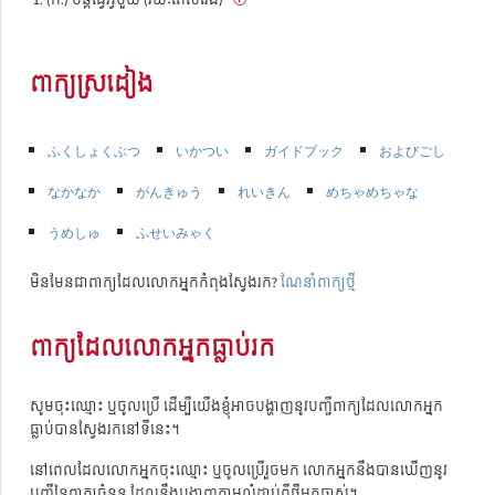
ពាក្យស្រដៀង
ふくしょくぶつ
いかつい
ガイドブック
およびごし
なかなか
がんきゅう
れいきん
めちゃめちゃな
うめしゅ
ふせいみゃく
មិនមែនជាពាក្យដែលលោកអ្នកកំពុងស្វែងរក?
ណែនាំពាក្យថ្មី
ពាក្យដែលលោកអ្នកធ្លាប់រក
សូមចុះឈ្មោះ ឬចូលប្រើ ដើម្បីយើងខ្ញុំអាចបង្ហាញនូវបញ្ជីពាក្យដែលលោកអ្នក
ធ្លាប់បានស្វែងរកនៅទីនេះ។
នៅពេលដែលលោកអ្នកចុះឈ្មោះ ឬចូលប្រើរួចមក លោកអ្នកនឹងបានឃើញនូវ
បញ្ជីនៃពាក្យចំនួន ដែលនឹងបង្ហាញតាមលំដាប់ពីថ្មីមកចាស់។