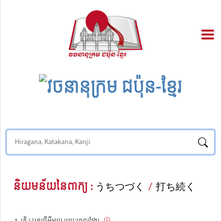
និយមន័យនៃពាក្យ :
うちつづく
/
打ち続く
(កិ.) បន្តធ្វើអ្វីមួយ (រយៈពេលវែង)