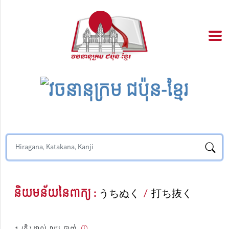
និយមន័យនៃពាក្យ :
うちぬく
/
打ち抜く
(កិ.) ដាល់, វាយ, បាញ់