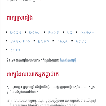
ពាក្យស្រដៀង
ゆうこう
ゆうかい
チェンジ
しご
シェルター
かんせんけいろ
おだぶつ
いちえん
ちかどう
うりだし
មិនមែនជាពាក្យដែលលោកអ្នកកំពុងស្វែងរក?
ណែនាំពាក្យថ្មី
ពាក្យដែលលោកអ្នកធ្លាប់រក
សូមចុះឈ្មោះ ឬចូលប្រើ ដើម្បីយើងខ្ញុំអាចបង្ហាញនូវបញ្ជីពាក្យដែលលោកអ្នក
ធ្លាប់បានស្វែងរកនៅទីនេះ។
នៅពេលដែលលោកអ្នកចុះឈ្មោះ ឬចូលប្រើរួចមក លោកអ្នកនឹងបានឃើញនូវ
បញ្ជីនៃពាក្យចំនួន ដែលនឹងបង្ហាញតាមលំដាប់ពីថ្មីមកចាស់។