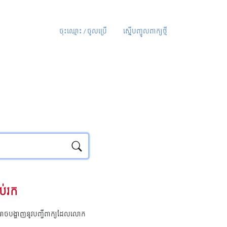
ចុះឈ្មោះ / ចូលប្រើ
ស្នើបញ្ចូលពាក្យថ្មី
ប់រក
ុំអាចបង្ហាញនូវបញ្ជីពាក្យដែលលោក