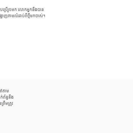
ប្រើរួចមក លោកអ្នកនឹងបាន
ង្ហាញតាមលំដាប់ពីថ្មីមកចាស់។
ននៅតាម
់ព័ន្ធនឹង
រឹមត្រូវ