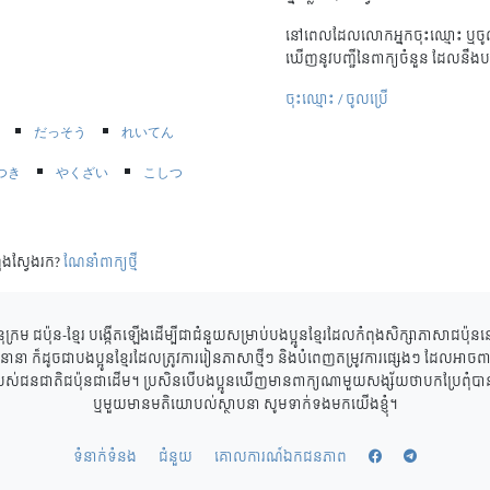
នៅពេលដែលលោកអ្នកចុះឈ្មោះ ឬចូល
ឃើញនូវបញ្ជីនៃពាក្យចំនួន ដែលនឹងប
ចុះឈ្មោះ / ចូលប្រើ
だっそう
れいてん
つき
やくざい
こしつ
ុងស្វែងរក?
ណែនាំពាក្យថ្មី
ុក្រម ជប៉ុន-ខ្មែរ បង្កើតឡើងដើម្បីជាជំនួយសម្រាប់បងប្អូនខ្មែរដែលកំពុងសិក្សាភាសាជប៉ុ
ាននានា ក៏ដូចជាបងប្អូនខ្មែរដែលត្រូវការរៀនភាសាថ្មីៗ និងបំពេញតម្រូវការផ្សេងៗ ដែលអាចពាក
របស់ជនជាតិជប៉ុនជាដើម។ ប្រសិនបើបងប្អូនឃើញមានពាក្យណាមួយសង្ស័យថាបកប្រែពុំបានត្
ឬមួយមានមតិយោបល់ស្ថាបនា សូមទាក់ទងមកយើងខ្ញុំ។
ទំនាក់ទំនង
ជំនួយ
គោលការណ៍ឯកជនភាព