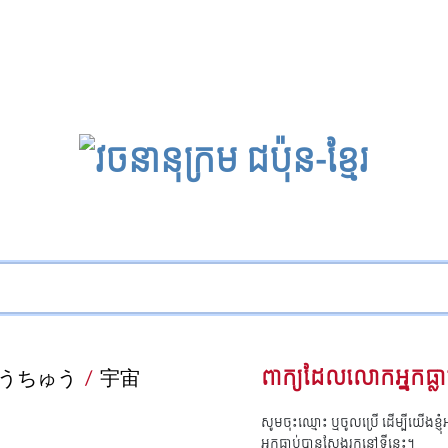
うちゅう
/
宇宙
ពាក្យដែលលោកអ្នកធ្លា
សូមចុះឈ្មោះ ឬចូលប្រើ ដើម្បីយើងខ្ញ
អ្នកធ្លាប់បានស្វែងរកនៅទីនេះ។