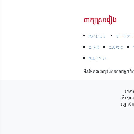
ពាក្យស្រដៀង
れいじょう
サーファー
こうば
こんなに
ちょうてい
មិនមែនជាពាក្យដែលលោកអ្នកកំព
វចនាន
គ្រឹះស្ថ
វប្បធម៌