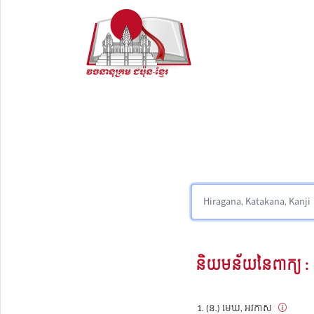
និយមន័យនៃពាក្យ :
(ន.) មេឃ, អវកាស