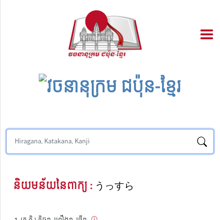
និយមន័យនៃពាក្យ :
うっすら
(គុ.កិ.) តិចៗ, ព្រឿងៗ, ថើៗ