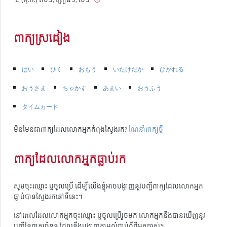
ពាក្យស្រដៀង
はい
ひく
おもう
いたけだか
ひかれる
おうさま
ちゃかす
あまい
おうふう
タイムカード
មិនមែនជាពាក្យដែលលោកអ្នកកំពុងស្វែងរក?
ណែនាំពាក្យថ្មី
ពាក្យដែលលោកអ្នកធ្លាប់រក
សូមចុះឈ្មោះ ឬចូលប្រើ ដើម្បីយើងខ្ញុំអាចបង្ហាញនូវបញ្ជីពាក្យដែលលោកអ្នក
ធ្លាប់បានស្វែងរកនៅទីនេះ។
នៅពេលដែលលោកអ្នកចុះឈ្មោះ ឬចូលប្រើរួចមក លោកអ្នកនឹងបានឃើញនូវ
បញ្ជីនៃពាក្យចំនួន ដែលនឹងបង្ហាញតាមលំដាប់ពីថ្មីមកចាស់។