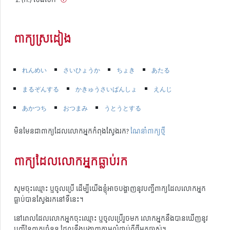
ពាក្យស្រដៀង
れんめい
さいひょうか
ちょき
あたる
まるぞんする
かきゅうさいばんしょ
えんじ
あかつち
おつまみ
うとうとする
មិនមែនជាពាក្យដែលលោកអ្នកកំពុងស្វែងរក?
ណែនាំពាក្យថ្មី
ពាក្យដែលលោកអ្នកធ្លាប់រក
សូមចុះឈ្មោះ ឬចូលប្រើ ដើម្បីយើងខ្ញុំអាចបង្ហាញនូវបញ្ជីពាក្យដែលលោកអ្នក
ធ្លាប់បានស្វែងរកនៅទីនេះ។
នៅពេលដែលលោកអ្នកចុះឈ្មោះ ឬចូលប្រើរួចមក លោកអ្នកនឹងបានឃើញនូវ
បញ្ជីនៃពាក្យចំនួន ដែលនឹងបង្ហាញតាមលំដាប់ពីថ្មីមកចាស់។