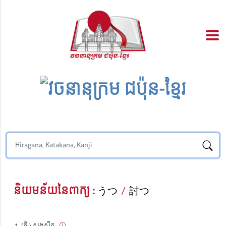
និយមន័យនៃពាក្យ :
うつ
/
討つ
(កិ.) សងសឹក