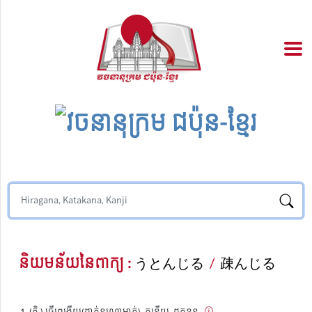
និយមន័យនៃពាក្យ :
うとんじる
/
疎んじる
(កិ.) ធ្វើព្រងើយ(ដាក់នរណាម្នាក់), កន្តើយ, ដកខ្លួន