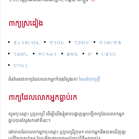
ពាក្យស្រដៀង
ぎょうせいけん
ぞうげん
てざわり
ろうせいする
うおがし
やくちゅう
あせも
が
いまだに
だつらく
មិនមែនជាពាក្យដែលលោកអ្នកកំពុងស្វែងរក?
ណែនាំពាក្យថ្មី
ពាក្យដែលលោកអ្នកធ្លាប់រក
សូមចុះឈ្មោះ ឬចូលប្រើ ដើម្បីយើងខ្ញុំអាចបង្ហាញនូវបញ្ជីពាក្យដែលលោកអ្នក
ធ្លាប់បានស្វែងរកនៅទីនេះ។
នៅពេលដែលលោកអ្នកចុះឈ្មោះ ឬចូលប្រើរួចមក លោកអ្នកនឹងបានឃើញនូវ
បញ្ជីនៃពាក្យចំនួន ដែលនឹងបង្ហាញតាមលំដាប់ពីថ្មីមកចាស់។