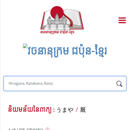
និយមន័យនៃពាក្យ :
うまや
/
厩
(ន.) រោង, ក្រោលសេះ