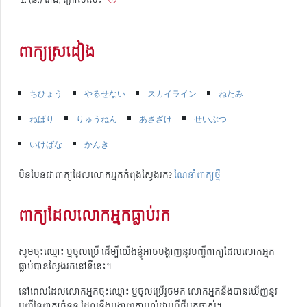
ពាក្យស្រដៀង
ちひょう
やるせない
スカイライン
ねたみ
ねばり
りゅうねん
あさざけ
せいぶつ
いけばな
かんき
មិនមែនជាពាក្យដែលលោកអ្នកកំពុងស្វែងរក?
ណែនាំពាក្យថ្មី
ពាក្យដែលលោកអ្នកធ្លាប់រក
សូមចុះឈ្មោះ ឬចូលប្រើ ដើម្បីយើងខ្ញុំអាចបង្ហាញនូវបញ្ជីពាក្យដែលលោកអ្នក
ធ្លាប់បានស្វែងរកនៅទីនេះ។
នៅពេលដែលលោកអ្នកចុះឈ្មោះ ឬចូលប្រើរួចមក លោកអ្នកនឹងបានឃើញនូវ
បញ្ជីនៃពាក្យចំនួន ដែលនឹងបង្ហាញតាមលំដាប់ពីថ្មីមកចាស់។