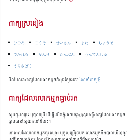
ពាក្យស្រដៀង
ひごろ
こくそ
せいさん
また
ちょうそ
つかれる
かんり
たんぶん
うんてんしゅ
うりさばく
មិនមែនជាពាក្យដែលលោកអ្នកកំពុងស្វែងរក?
ណែនាំពាក្យថ្មី
ពាក្យដែលលោកអ្នកធ្លាប់រក
សូមចុះឈ្មោះ ឬចូលប្រើ ដើម្បីយើងខ្ញុំអាចបង្ហាញនូវបញ្ជីពាក្យដែលលោកអ្នក
ធ្លាប់បានស្វែងរកនៅទីនេះ។
នៅពេលដែលលោកអ្នកចុះឈ្មោះ ឬចូលប្រើរួចមក លោកអ្នកនឹងបានឃើញនូវ
បញ្ជីនៃពាក្យចំនួន ដែលនឹងបង្ហាញតាមលំដាប់ពីថ្មីមកចាស់។