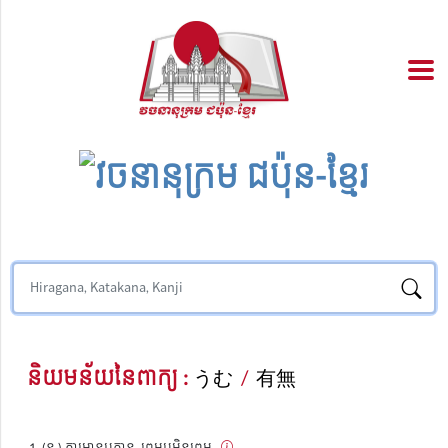
និយមន័យនៃពាក្យ :
うむ
/
有無
(ន.) ការមានឬគ្មាន, ព្រមឬមិនព្រម