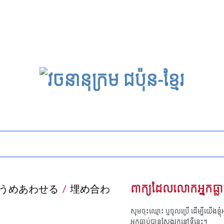
うめあわせる
/
埋め合わ
ពាក្យដែលលោកអ្នកធ្លា
សូមចុះឈ្មោះ ឬចូលប្រើ ដើម្បីយើងខ្ញ
អ្នកធ្លាប់បានស្វែងរកនៅទីនេះ។