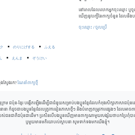
នៅពេលដែលលោកអ្នកចុះឈ្មោះ ឬចូល
ឃើញនូវបញ្ជីនៃពាក្យចំនួន ដែលនឹងប
ចុះឈ្មោះ / ចូលប្រើ
ク
のりにげする
ふえる
ん
えんま
ぞうけい
ុងស្វែងរក?
ណែនាំពាក្យថ្មី
ុក្រម ជប៉ុន-ខ្មែរ បង្កើតឡើងដើម្បីជាជំនួយសម្រាប់បងប្អូនខ្មែរដែលកំពុងសិក្សាភាសាជប៉ុ
ាននានា ក៏ដូចជាបងប្អូនខ្មែរដែលត្រូវការរៀនភាសាថ្មីៗ និងបំពេញតម្រូវការផ្សេងៗ ដែលអាចពាក
របស់ជនជាតិជប៉ុនជាដើម។ ប្រសិនបើបងប្អូនឃើញមានពាក្យណាមួយសង្ស័យថាបកប្រែពុំបានត្
ឬមួយមានមតិយោបល់ស្ថាបនា សូមទាក់ទងមកយើងខ្ញុំ។