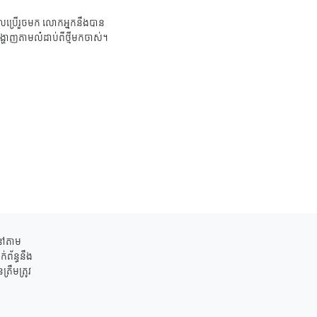
ប្រើរួចមក លោកអ្នកនឹងបាន
ង្ហាញតាមលំដាប់ពីថ្មីមកចាស់។
ននៅតាម
់ព័ន្ធនឹង
រឹមត្រូវ