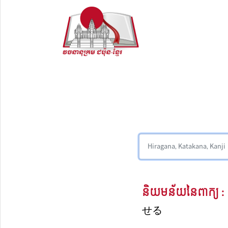
និយមន័យនៃពាក្យ :
せる