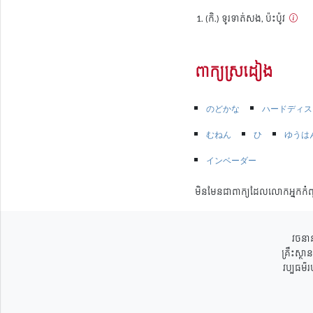
(កិ.) ទូរទាត់សង, ប៉ះប៉ូវ​
ពាក្យស្រដៀង
のどかな
ハードディス
むねん
ひ
ゆうは
インベーダー
មិនមែនជាពាក្យដែលលោកអ្នកកំព
វចនាន
គ្រឹះស្ថ
វប្បធម៌