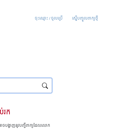
ចុះឈ្មោះ / ចូលប្រើ
ស្នើបញ្ចូលពាក្យថ្មី
ប់រក
ុំអាចបង្ហាញនូវបញ្ជីពាក្យដែលលោក