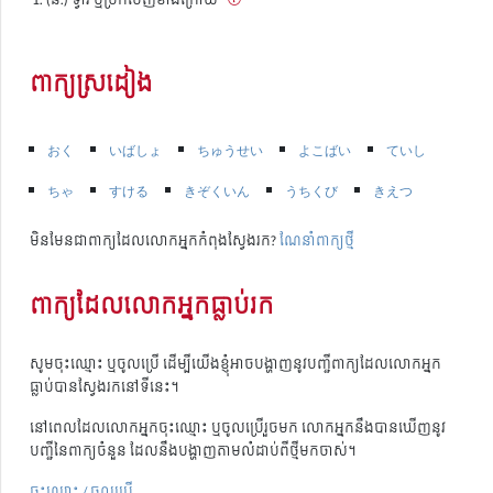
ពាក្យស្រដៀង
おく
いばしょ
ちゅうせい
よこばい
ていし
ちゃ
すける
きぞくいん
うちくび
きえつ
មិនមែនជាពាក្យដែលលោកអ្នកកំពុងស្វែងរក?
ណែនាំពាក្យថ្មី
ពាក្យដែលលោកអ្នកធ្លាប់រក
សូមចុះឈ្មោះ ឬចូលប្រើ ដើម្បីយើងខ្ញុំអាចបង្ហាញនូវបញ្ជីពាក្យដែលលោកអ្នក
ធ្លាប់បានស្វែងរកនៅទីនេះ។
នៅពេលដែលលោកអ្នកចុះឈ្មោះ ឬចូលប្រើរួចមក លោកអ្នកនឹងបានឃើញនូវ
បញ្ជីនៃពាក្យចំនួន ដែលនឹងបង្ហាញតាមលំដាប់ពីថ្មីមកចាស់។
ចុះឈ្មោះ / ចូលប្រើ