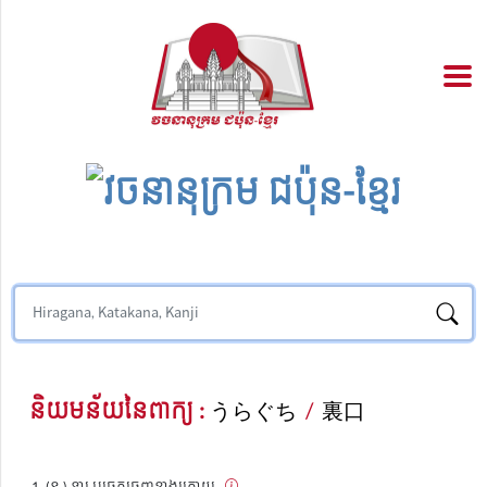
និយមន័យនៃពាក្យ :
うらぐち
/
裏口
(ន.) ទ្វារ ឬច្រកចេញខាងក្រោយ