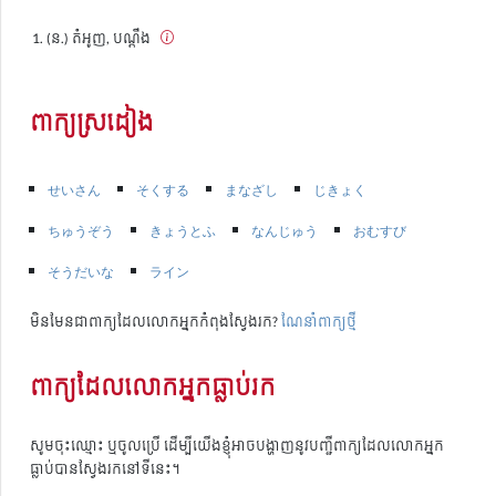
(ន.) តំអូញ, បណ្តឹង
ពាក្យស្រដៀង
せいさん
そくする
まなざし
じきょく
ちゅうぞう
きょうとふ
なんじゅう
おむすび
そうだいな
ライン
មិនមែនជាពាក្យដែលលោកអ្នកកំពុងស្វែងរក?
ណែនាំពាក្យថ្មី
ពាក្យដែលលោកអ្នកធ្លាប់រក
សូមចុះឈ្មោះ ឬចូលប្រើ ដើម្បីយើងខ្ញុំអាចបង្ហាញនូវបញ្ជីពាក្យដែលលោកអ្នក
ធ្លាប់បានស្វែងរកនៅទីនេះ។