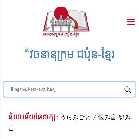
និយមន័យនៃពាក្យ :
うらみごと
/
恨み言 怨み
言