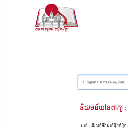
និយមន័យនៃពាក្យ :
(កិ.) ដើរលក់អីវ៉ាន់ (កំប៉ិកកំប៉ុក