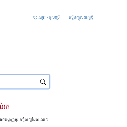
ចុះឈ្មោះ / ចូលប្រើ
ស្នើបញ្ចូលពាក្យថ្មី
ប់រក
ុំអាចបង្ហាញនូវបញ្ជីពាក្យដែលលោក