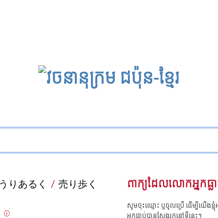
うりあるく
/
売り歩く
ពាក្យដែលលោកអ្នកធ្លា
សូមចុះឈ្មោះ ឬចូលប្រើ ដើម្បីយើងខ្ញ
)
អ្នកធ្លាប់បានស្វែងរកនៅទីនេះ។