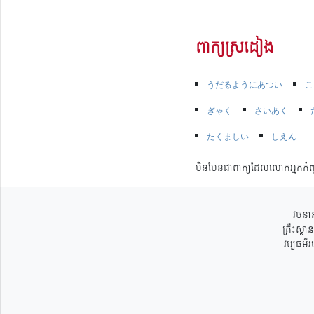
ពាក្យស្រដៀង
うだるようにあつい
こ
ぎゃく
さいあく
たくましい
しえん
មិនមែនជាពាក្យដែលលោកអ្នកកំព
វចនាន
គ្រឹះស្ថ
វប្បធម៌