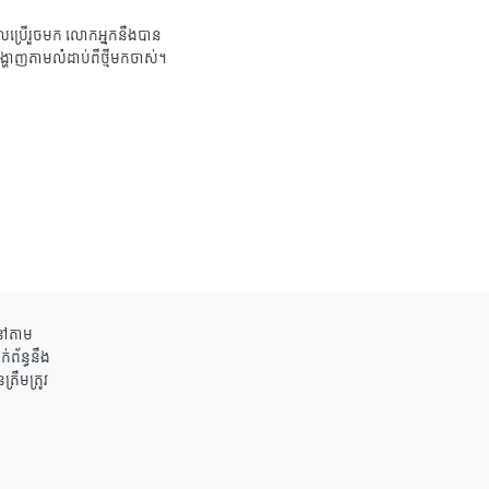
ប្រើរួចមក លោកអ្នកនឹងបាន
ង្ហាញតាមលំដាប់ពីថ្មីមកចាស់។
ននៅតាម
់ព័ន្ធនឹង
រឹមត្រូវ