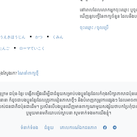
នៅពេលដែលលោកអ្នកចុះឈ្មោះ ឬចូល
ឃើញនូវបញ្ជីនៃពាក្យចំនួន ដែលនឹងប
ចុះឈ្មោះ / ចូលប្រើ
うえきほうじん
かつ
くみん
たんご
ローマていこく
ុងស្វែងរក?
ណែនាំពាក្យថ្មី
ុក្រម ជប៉ុន-ខ្មែរ បង្កើតឡើងដើម្បីជាជំនួយសម្រាប់បងប្អូនខ្មែរដែលកំពុងសិក្សាភាសាជប៉ុ
ាននានា ក៏ដូចជាបងប្អូនខ្មែរដែលត្រូវការរៀនភាសាថ្មីៗ និងបំពេញតម្រូវការផ្សេងៗ ដែលអាចពាក
របស់ជនជាតិជប៉ុនជាដើម។ ប្រសិនបើបងប្អូនឃើញមានពាក្យណាមួយសង្ស័យថាបកប្រែពុំបានត្
ឬមួយមានមតិយោបល់ស្ថាបនា សូមទាក់ទងមកយើងខ្ញុំ។
ទំនាក់ទំនង
ជំនួយ
គោលការណ៍ឯកជនភាព