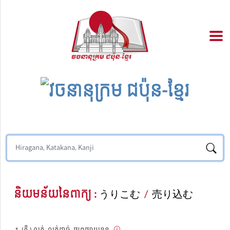
និយមន័យនៃពាក្យ :
うりこむ
/
売り込む
(កិ.) លក់, លក់ដាច់,​ ផ្សព្វផ្សាយខ្លួន