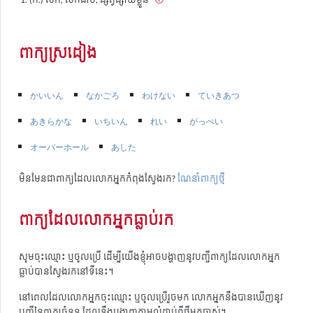
ពាក្យស្រដៀង
かいいん
なかごろ
わけない
ていきあつ
あきらかな
いちいん
れい
がっぺい
オーバーホール
あした
មិនមែនជាពាក្យដែលលោកអ្នកកំពុងស្វែងរក?
ណែនាំពាក្យថ្មី
ពាក្យដែលលោកអ្នកធ្លាប់រក
សូមចុះឈ្មោះ ឬចូលប្រើ ដើម្បីយើងខ្ញុំអាចបង្ហាញនូវបញ្ជីពាក្យដែលលោកអ្នក
ធ្លាប់បានស្វែងរកនៅទីនេះ។
នៅពេលដែលលោកអ្នកចុះឈ្មោះ ឬចូលប្រើរួចមក លោកអ្នកនឹងបានឃើញនូវ
បញ្ជីនៃពាក្យចំនួន ដែលនឹងបង្ហាញតាមលំដាប់ពីថ្មីមកចាស់។