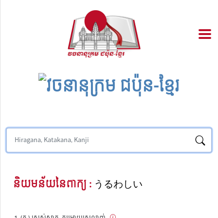
និយមន័យនៃពាក្យ :
うるわしい
(គុ.) ស្រស់ស្អាត, គួរអោយស្រលាញ់