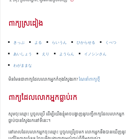
ពាក្យស្រដៀង
きっぷ
よる
らいうん
ひからせる
くべつ
あいしょう
えり
ようらん
イノシンさん
わがままな
មិនមែនជាពាក្យដែលលោកអ្នកកំពុងស្វែងរក?
ណែនាំពាក្យថ្មី
ពាក្យដែលលោកអ្នកធ្លាប់រក
សូមចុះឈ្មោះ ឬចូលប្រើ ដើម្បីយើងខ្ញុំអាចបង្ហាញនូវបញ្ជីពាក្យដែលលោកអ្នក
ធ្លាប់បានស្វែងរកនៅទីនេះ។
នៅពេលដែលលោកអ្នកចុះឈ្មោះ ឬចូលប្រើរួចមក លោកអ្នកនឹងបានឃើញនូវ
បញ្ជីនៃពាក្យចំនួន ដែលនឹងបង្ហាញតាមលំដាប់ពីថ្មីមកចាស់។