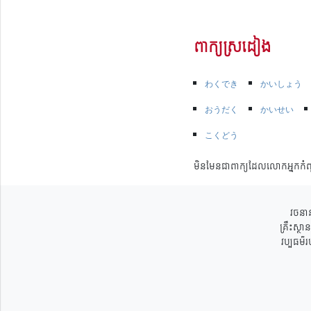
ពាក្យស្រដៀង
わくでき
かいしょう
おうだく
かいせい
こくどう
មិនមែនជាពាក្យដែលលោកអ្នកកំព
វចនាន
គ្រឹះស្ថ
វប្បធម៌