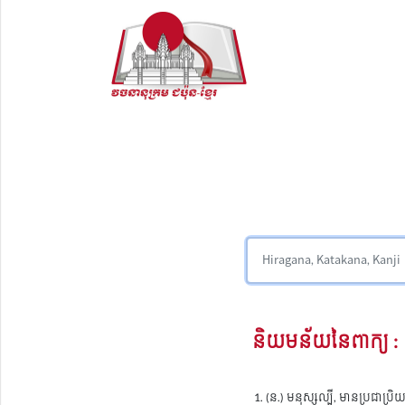
និយមន័យនៃពាក្យ :
(ន.) មនុស្សល្បី, មានប្រជាប្រិ