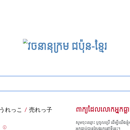
うれっこ
/
売れっ子
ពាក្យដែលលោកអ្នកធ្លា
សូមចុះឈ្មោះ ឬចូលប្រើ ដើម្បីយើងខ្ញ
យ
អ្នកធ្លាប់បានស្វែងរកនៅទីនេះ។