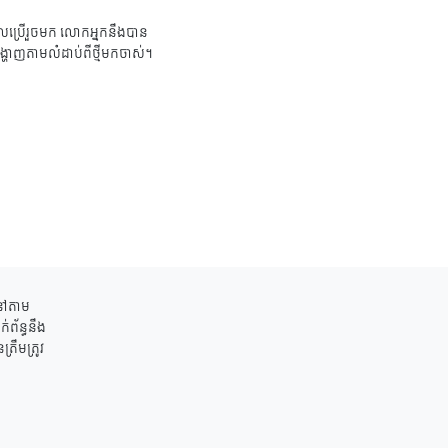
ប្រើរួចមក លោកអ្នកនឹងបាន
ង្ហាញតាមលំដាប់ពីថ្មីមកចាស់។
ននៅតាម
់ព័ន្ធនឹង
រឹមត្រូវ