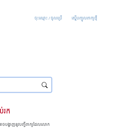
ចុះឈ្មោះ / ចូលប្រើ
ស្នើបញ្ចូលពាក្យថ្មី
ប់រក
ុំអាចបង្ហាញនូវបញ្ជីពាក្យដែលលោក