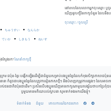
នៅពេលដែលលោកអ្នកចុះឈ្មោះ ឬចូល
ឃើញនូវបញ្ជីនៃពាក្យចំនួន ដែលនឹងប
ចុះឈ្មោះ / ចូលប្រើ
ちゅうすい
なんらか
ていか
しきもう
ねいす
ុងស្វែងរក?
ណែនាំពាក្យថ្មី
ុក្រម ជប៉ុន-ខ្មែរ បង្កើតឡើងដើម្បីជាជំនួយសម្រាប់បងប្អូនខ្មែរដែលកំពុងសិក្សាភាសាជប៉ុ
ាននានា ក៏ដូចជាបងប្អូនខ្មែរដែលត្រូវការរៀនភាសាថ្មីៗ និងបំពេញតម្រូវការផ្សេងៗ ដែលអាចពាក
របស់ជនជាតិជប៉ុនជាដើម។ ប្រសិនបើបងប្អូនឃើញមានពាក្យណាមួយសង្ស័យថាបកប្រែពុំបានត្
ឬមួយមានមតិយោបល់ស្ថាបនា សូមទាក់ទងមកយើងខ្ញុំ។
ទំនាក់ទំនង
ជំនួយ
គោលការណ៍ឯកជនភាព