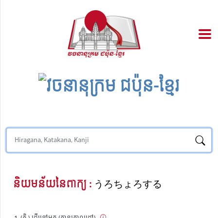
និយមន័យនៃពាក្យ :
うろちょろする
(កិ.) ដើរទៅមក (គ្មានគោលដៅ)