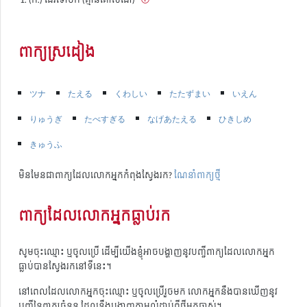
ពាក្យស្រដៀង
ツナ
たえる
くわしい
たたずまい
いえん
りゅうぎ
たべすぎる
なげあたえる
ひきしめ
きゅうふ
មិនមែនជាពាក្យដែលលោកអ្នកកំពុងស្វែងរក?
ណែនាំពាក្យថ្មី
ពាក្យដែលលោកអ្នកធ្លាប់រក
សូមចុះឈ្មោះ ឬចូលប្រើ ដើម្បីយើងខ្ញុំអាចបង្ហាញនូវបញ្ជីពាក្យដែលលោកអ្នក
ធ្លាប់បានស្វែងរកនៅទីនេះ។
នៅពេលដែលលោកអ្នកចុះឈ្មោះ ឬចូលប្រើរួចមក លោកអ្នកនឹងបានឃើញនូវ
បញ្ជីនៃពាក្យចំនួន ដែលនឹងបង្ហាញតាមលំដាប់ពីថ្មីមកចាស់។