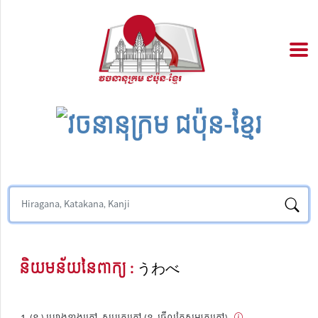
និយមន័យនៃពាក្យ :
うわべ
(ន.) រូបរាងខាងក្រៅ, សប្បកក្រៅ (ឧ. ធ្វើល្អតែសម្បកក្រៅ)