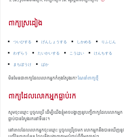
ពាក្យស្រដៀង
ついひする
げんしょうする
しかめる
りふじん
わずらう
たいかいする
こうはい
けんちする
まちぼうけ
ばか
មិនមែនជាពាក្យដែលលោកអ្នកកំពុងស្វែងរក?
ណែនាំពាក្យថ្មី
ពាក្យដែលលោកអ្នកធ្លាប់រក
សូមចុះឈ្មោះ ឬចូលប្រើ ដើម្បីយើងខ្ញុំអាចបង្ហាញនូវបញ្ជីពាក្យដែលលោកអ្នក
ធ្លាប់បានស្វែងរកនៅទីនេះ។
នៅពេលដែលលោកអ្នកចុះឈ្មោះ ឬចូលប្រើរួចមក លោកអ្នកនឹងបានឃើញនូវ
បញ្ជីនៃពាក្យចំនួន ដែលនឹងបង្ហាញតាមលំដាប់ពីថ្មីមកចាស់។