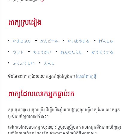
ពាក្យស្រដៀង
いまじぶん
かんビール
いいあやまる
げんしゅ
ウッド
ちょうかい
おんなたらし
ゆうそうする
ふくぶくしい
えんし
មិនមែនជាពាក្យដែលលោកអ្នកកំពុងស្វែងរក?
ណែនាំពាក្យថ្មី
ពាក្យដែលលោកអ្នកធ្លាប់រក
សូមចុះឈ្មោះ ឬចូលប្រើ ដើម្បីយើងខ្ញុំអាចបង្ហាញនូវបញ្ជីពាក្យដែលលោកអ្នក
ធ្លាប់បានស្វែងរកនៅទីនេះ។
នៅពេលដែលលោកអ្នកចុះឈ្មោះ ឬចូលប្រើរួចមក លោកអ្នកនឹងបានឃើញនូវ
បញ្ជីនៃពាក្យចំនួន ដែលនឹងបង្ហាញតាមលំដាប់ពីថ្មីមកចាស់។