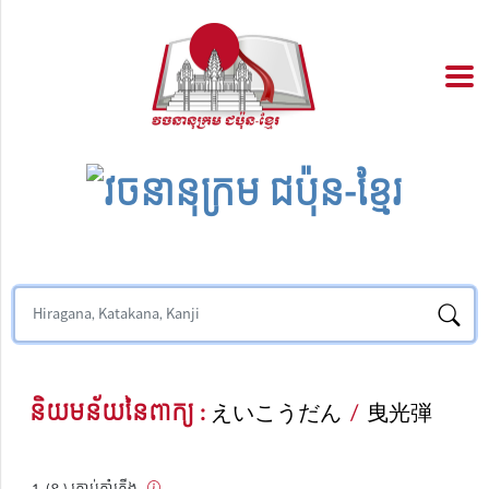
និយមន័យនៃពាក្យ :
えいこうだん
/
曳光弾
(ន.) គ្រាប់កាំភ្លើង