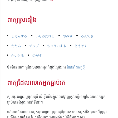
ពាក្យស្រដៀង
しえんする
いりみだれる
やみや
ろんてき
たたみ
チップ
ちゅういする
とうぞく
かいとる
のがす
មិនមែនជាពាក្យដែលលោកអ្នកកំពុងស្វែងរក?
ណែនាំពាក្យថ្មី
ពាក្យដែលលោកអ្នកធ្លាប់រក
សូមចុះឈ្មោះ ឬចូលប្រើ ដើម្បីយើងខ្ញុំអាចបង្ហាញនូវបញ្ជីពាក្យដែលលោកអ្នក
ធ្លាប់បានស្វែងរកនៅទីនេះ។
នៅពេលដែលលោកអ្នកចុះឈ្មោះ ឬចូលប្រើរួចមក លោកអ្នកនឹងបានឃើញនូវ
បញ្ជីនៃពាក្យចំនួន ដែលនឹងបង្ហាញតាមលំដាប់ពីថ្មីមកចាស់។