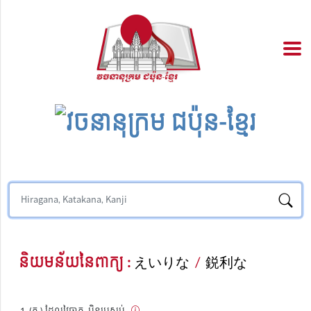
និយមន័យនៃពាក្យ :
えいりな
/
鋭利な
(គុ.) ដែលវៃឆ្លាត, ប៉ិនប្រសប់