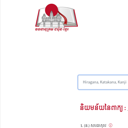
និយមន័យនៃពាក្យ :
(ន.) សារធាតុរាវ