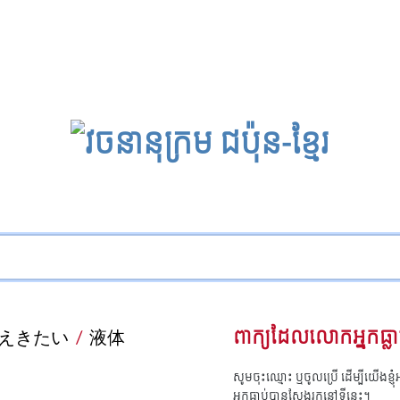
えきたい
/
液体
ពាក្យដែលលោកអ្នកធ្លា
សូមចុះឈ្មោះ ឬចូលប្រើ ដើម្បីយើងខ្ញ
អ្នកធ្លាប់បានស្វែងរកនៅទីនេះ។