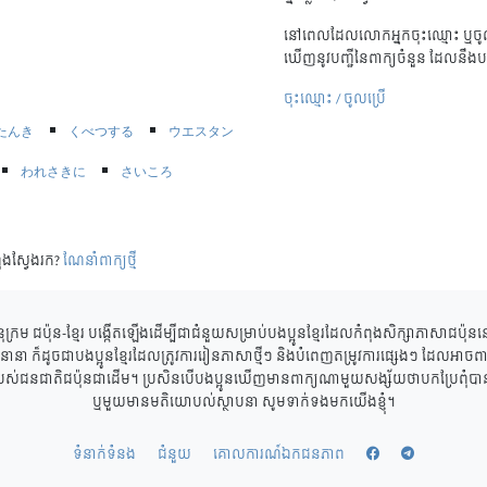
នៅពេលដែលលោកអ្នកចុះឈ្មោះ ឬចូល
ឃើញនូវបញ្ជីនៃពាក្យចំនួន ដែលនឹងប
ចុះឈ្មោះ / ចូលប្រើ
たんき
くべつする
ウエスタン
われさきに
さいころ
ុងស្វែងរក?
ណែនាំពាក្យថ្មី
ុក្រម ជប៉ុន-ខ្មែរ បង្កើតឡើងដើម្បីជាជំនួយសម្រាប់បងប្អូនខ្មែរដែលកំពុងសិក្សាភាសាជប៉ុ
ាននានា ក៏ដូចជាបងប្អូនខ្មែរដែលត្រូវការរៀនភាសាថ្មីៗ និងបំពេញតម្រូវការផ្សេងៗ ដែលអាចពាក
របស់ជនជាតិជប៉ុនជាដើម។ ប្រសិនបើបងប្អូនឃើញមានពាក្យណាមួយសង្ស័យថាបកប្រែពុំបានត្
ឬមួយមានមតិយោបល់ស្ថាបនា សូមទាក់ទងមកយើងខ្ញុំ។
ទំនាក់ទំនង
ជំនួយ
គោលការណ៍ឯកជនភាព