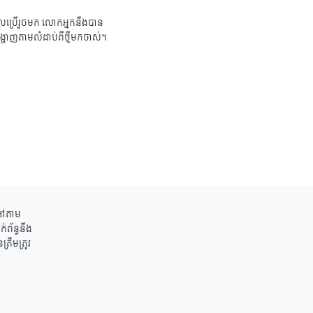
ប្រើរួចមក លោកអ្នកនឹងបាន
ង្ហាញតាមលំដាប់ពីថ្មីមកចាស់។
ននៅតាម
់ព័ន្ធនឹង
រឹមត្រូវ