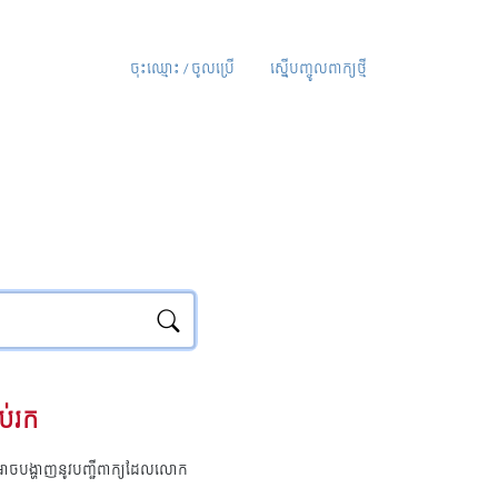
ចុះឈ្មោះ / ចូលប្រើ
ស្នើបញ្ចូលពាក្យថ្មី
ប់រក
ុំអាចបង្ហាញនូវបញ្ជីពាក្យដែលលោក