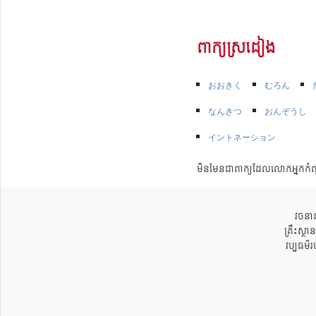
ពាក្យស្រដៀង
おおきく
むろん
なんきつ
おんぞうし
イントネーション
មិនមែនជាពាក្យដែលលោកអ្នកកំព
វចនាន
គ្រឹះស្ថ
វប្បធម៌