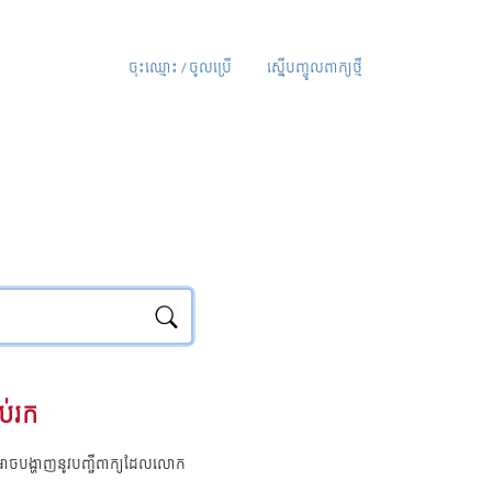
ចុះឈ្មោះ / ចូលប្រើ
ស្នើបញ្ចូលពាក្យថ្មី
ប់រក
ុំអាចបង្ហាញនូវបញ្ជីពាក្យដែលលោក