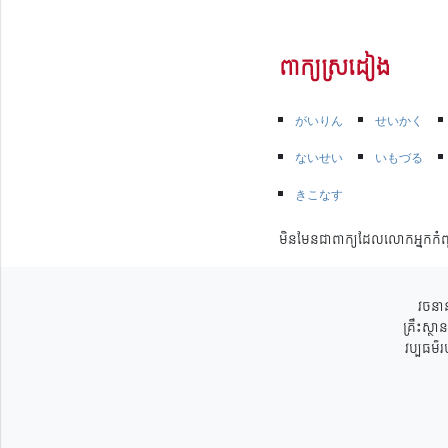
ពាក្យស្រដៀង
がいりん
せいかく
ないせい
いもづる
きこなす
មិនមែនជាពាក្យដែលលោកអ្នកកំព
វចនាន
គ្រឹះស្ថ
វប្បធម៌