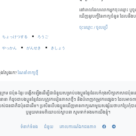
នៅពេលដែលលោកអ្នកចុះឈ្មោះ ឬចូល
ឃើញនូវបញ្ជីនៃពាក្យចំនួន ដែលនឹងប
ចុះឈ្មោះ / ចូលប្រើ
ちょっけつする
ろうご
やっかん
がんせき
きしょう
ុងស្វែងរក?
ណែនាំពាក្យថ្មី
ុក្រម ជប៉ុន-ខ្មែរ បង្កើតឡើងដើម្បីជាជំនួយសម្រាប់បងប្អូនខ្មែរដែលកំពុងសិក្សាភាសាជប៉ុ
ាននានា ក៏ដូចជាបងប្អូនខ្មែរដែលត្រូវការរៀនភាសាថ្មីៗ និងបំពេញតម្រូវការផ្សេងៗ ដែលអាចពាក
របស់ជនជាតិជប៉ុនជាដើម។ ប្រសិនបើបងប្អូនឃើញមានពាក្យណាមួយសង្ស័យថាបកប្រែពុំបានត្
ឬមួយមានមតិយោបល់ស្ថាបនា សូមទាក់ទងមកយើងខ្ញុំ។
ទំនាក់ទំនង
ជំនួយ
គោលការណ៍ឯកជនភាព