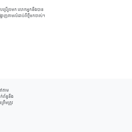
ប្រើរួចមក លោកអ្នកនឹងបាន
ង្ហាញតាមលំដាប់ពីថ្មីមកចាស់។
ននៅតាម
់ព័ន្ធនឹង
រឹមត្រូវ