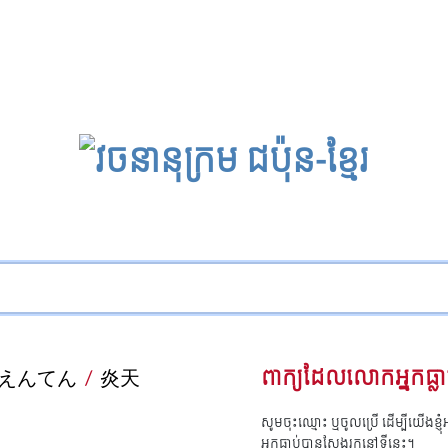
えんてん
/
炎天
ពាក្យដែលលោកអ្នកធ្លា
សូមចុះឈ្មោះ ឬចូលប្រើ ដើម្បីយើងខ្ញ
អ្នកធ្លាប់បានស្វែងរកនៅទីនេះ។