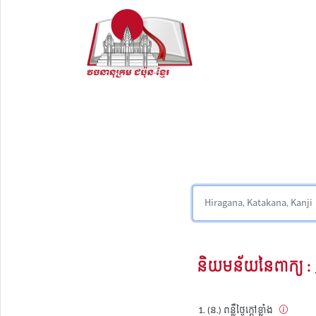
និយមន័យនៃពាក្យ :
(ន.) ពន្លឺថ្ងៃក្តៅខ្លាំង