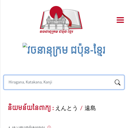
និយមន័យនៃពាក្យ :
えんとう
/
遠島
(ន.) កោះដាច់ស្រយាល