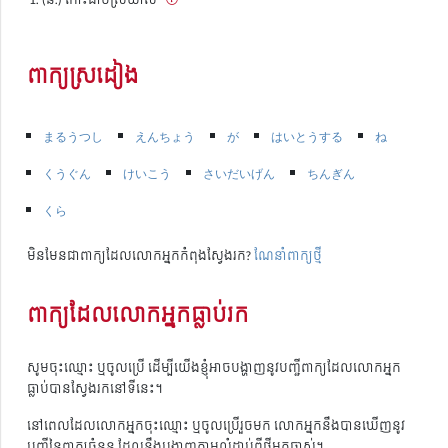
ពាក្យស្រដៀង
まるうつし
えんちょう
が
はいとうする
ね
くうぐん
けいこう
さいだいげん
ちんぎん
くら
មិនមែនជាពាក្យដែលលោកអ្នកកំពុងស្វែងរក?
ណែនាំពាក្យថ្មី
ពាក្យដែលលោកអ្នកធ្លាប់រក
សូមចុះឈ្មោះ ឬចូលប្រើ ដើម្បីយើងខ្ញុំអាចបង្ហាញនូវបញ្ជីពាក្យដែលលោកអ្នក
ធ្លាប់បានស្វែងរកនៅទីនេះ។
នៅពេលដែលលោកអ្នកចុះឈ្មោះ ឬចូលប្រើរួចមក លោកអ្នកនឹងបានឃើញនូវ
បញ្ជីនៃពាក្យចំនួន ដែលនឹងបង្ហាញតាមលំដាប់ពីថ្មីមកចាស់។