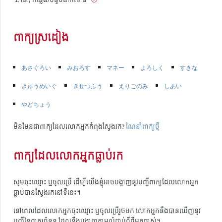
ពាក្យស្រដៀង
あさぐろい
みおろす
マネー
よろしく
すきな
きゅうめいぐ
きせつふう
えりごのみ
しあい
やどちょう
មិនមែនជាពាក្យដែលលោកអ្នកកំពុងស្វែងរក?
ណែនាំពាក្យថ្មី
ពាក្យដែលលោកអ្នកធ្លាប់រក
សូមចុះឈ្មោះ ឬចូលប្រើ ដើម្បីយើងខ្ញុំអាចបង្ហាញនូវបញ្ជីពាក្យដែលលោកអ្នក
ធ្លាប់បានស្វែងរកនៅទីនេះ។
នៅពេលដែលលោកអ្នកចុះឈ្មោះ ឬចូលប្រើរួចមក លោកអ្នកនឹងបានឃើញនូវ
បញ្ជីនៃពាក្យចំនួន ដែលនឹងបង្ហាញតាមលំដាប់ពីថ្មីមកចាស់។