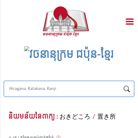
និយមន័យនៃពាក្យ :
おきどころ
/
置き所
(ន.) កន្លែង/បន្ទប់ដាក់ឥវ៉ាន់