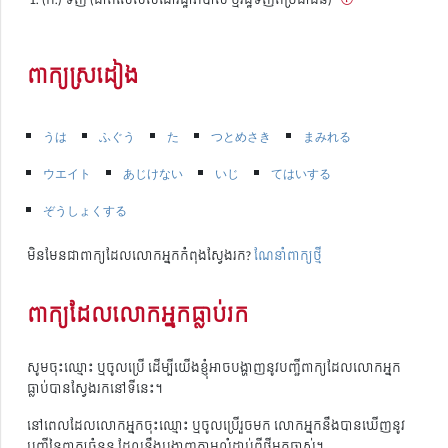
ពាក្យស្រដៀង
うは
ふぐう
た
つとめさき
まみれる
ウエイト
あじけない
いじ
てはいする
ぞうしょくする
មិនមែនជាពាក្យដែលលោកអ្នកកំពុងស្វែងរក?
ណែនាំពាក្យថ្មី
ពាក្យដែលលោកអ្នកធ្លាប់រក
សូមចុះឈ្មោះ ឬចូលប្រើ ដើម្បីយើងខ្ញុំអាចបង្ហាញនូវបញ្ជីពាក្យដែលលោកអ្នក
ធ្លាប់បានស្វែងរកនៅទីនេះ។
នៅពេលដែលលោកអ្នកចុះឈ្មោះ ឬចូលប្រើរួចមក លោកអ្នកនឹងបានឃើញនូវ
បញ្ជីនៃពាក្យចំនួន ដែលនឹងបង្ហាញតាមលំដាប់ពីថ្មីមកចាស់។