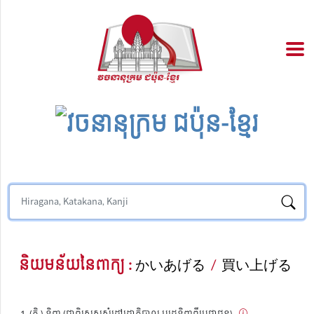
និយមន័យនៃពាក្យ :
かいあげる
/
買い上げる
(កិ.) ទិញ (ជាពិសេសសំដៅរដ្ឋាភិបាល ឬរដ្ឋទិញពីប្រជាជន)