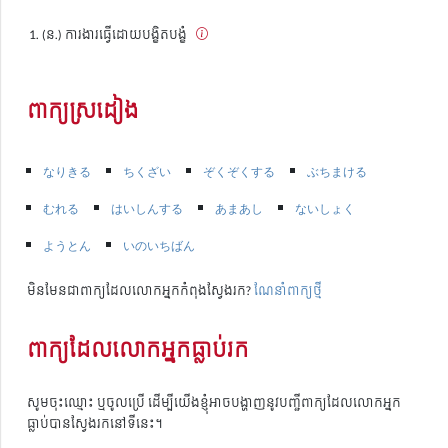
(ន.) ការងារធ្វើដោយបង្ខិតបង្ខំ
ពាក្យស្រដៀង
なりきる
ちくざい
ぞくぞくする
ぶちまける
むれる
はいしんする
あまあし
ないしょく
ようとん
いのいちばん
មិនមែនជាពាក្យដែលលោកអ្នកកំពុងស្វែងរក?
ណែនាំពាក្យថ្មី
ពាក្យដែលលោកអ្នកធ្លាប់រក
សូមចុះឈ្មោះ ឬចូលប្រើ ដើម្បីយើងខ្ញុំអាចបង្ហាញនូវបញ្ជីពាក្យដែលលោកអ្នក
ធ្លាប់បានស្វែងរកនៅទីនេះ។