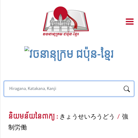
និយមន័យនៃពាក្យ :
きょうせいろうどう
/
強
制労働