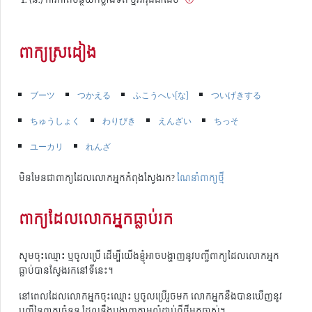
ពាក្យស្រដៀង
ブーツ
つかえる
ふこうへい[な]
ついげきする
ちゅうしょく
わりびき
えんざい
ちっそ
ユーカリ
れんざ
មិនមែនជាពាក្យដែលលោកអ្នកកំពុងស្វែងរក?
ណែនាំពាក្យថ្មី
ពាក្យដែលលោកអ្នកធ្លាប់រក
សូមចុះឈ្មោះ ឬចូលប្រើ ដើម្បីយើងខ្ញុំអាចបង្ហាញនូវបញ្ជីពាក្យដែលលោកអ្នក
ធ្លាប់បានស្វែងរកនៅទីនេះ។
នៅពេលដែលលោកអ្នកចុះឈ្មោះ ឬចូលប្រើរួចមក លោកអ្នកនឹងបានឃើញនូវ
បញ្ជីនៃពាក្យចំនួន ដែលនឹងបង្ហាញតាមលំដាប់ពីថ្មីមកចាស់។