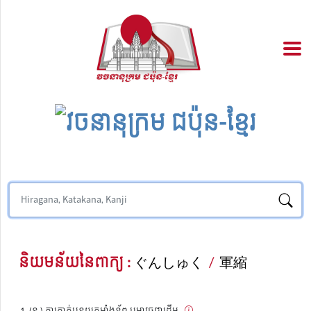
និយមន័យនៃពាក្យ :
ぐんしゅく
/
軍縮
(ន.) ការកាត់បន្ថយកម្លាំងទ័ព ឬអាវុធជាដើម