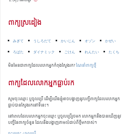
ពាក្យស្រដៀង
みぎて
うしろだて
かいじん
オゾン
かぜい
ろばた
ダイナミック
ごけん
れんたい
たくち
មិនមែនជាពាក្យដែលលោកអ្នកកំពុងស្វែងរក?
ណែនាំពាក្យថ្មី
ពាក្យដែលលោកអ្នកធ្លាប់រក
សូមចុះឈ្មោះ ឬចូលប្រើ ដើម្បីយើងខ្ញុំអាចបង្ហាញនូវបញ្ជីពាក្យដែលលោកអ្នក
ធ្លាប់បានស្វែងរកនៅទីនេះ។
នៅពេលដែលលោកអ្នកចុះឈ្មោះ ឬចូលប្រើរួចមក លោកអ្នកនឹងបានឃើញនូវ
បញ្ជីនៃពាក្យចំនួន ដែលនឹងបង្ហាញតាមលំដាប់ពីថ្មីមកចាស់។
ចុះឈ្មោះ / ចូលប្រើ