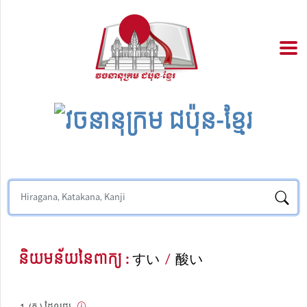
និយមន័យនៃពាក្យ :
すい
/
酸い
(គុ.) ដែលជូរ