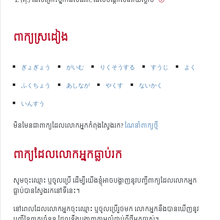
ពាក្យស្រដៀង
ぎょぎょう
がいむ
りくそうする
すうじ
よく
ふくちょう
あしなが
やくす
ないかく
いんすう
មិនមែនជាពាក្យដែលលោកអ្នកកំពុងស្វែងរក?
ណែនាំពាក្យថ្មី
ពាក្យដែលលោកអ្នកធ្លាប់រក
សូមចុះឈ្មោះ ឬចូលប្រើ ដើម្បីយើងខ្ញុំអាចបង្ហាញនូវបញ្ជីពាក្យដែលលោកអ្នក
ធ្លាប់បានស្វែងរកនៅទីនេះ។
នៅពេលដែលលោកអ្នកចុះឈ្មោះ ឬចូលប្រើរួចមក លោកអ្នកនឹងបានឃើញនូវ
បញ្ជីនៃពាក្យចំនួន ដែលនឹងបង្ហាញតាមលំដាប់ពីថ្មីមកចាស់។