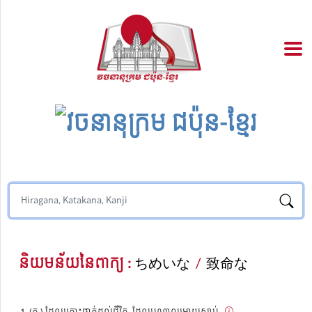
និយមន័យនៃពាក្យ :
ちめいな
/
致命な
(គុ.) ដែលគ្រោះថ្នាក់ដល់ជីវិត, ដែលបណ្តាលអោយស្លាប់