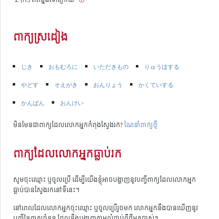
ពាក្យស្រដៀង
じき
おもむろに
いただきもの
りゅうほする
やどす
そえがき
おんりょう
かくていする
かんぱん
おんけい
មិនមែនជាពាក្យដែលលោកអ្នកកំពុងស្វែងរក?
ណែនាំពាក្យថ្មី
ពាក្យដែលលោកអ្នកធ្លាប់រក
សូមចុះឈ្មោះ ឬចូលប្រើ ដើម្បីយើងខ្ញុំអាចបង្ហាញនូវបញ្ជីពាក្យដែលលោកអ្នក
ធ្លាប់បានស្វែងរកនៅទីនេះ។
នៅពេលដែលលោកអ្នកចុះឈ្មោះ ឬចូលប្រើរួចមក លោកអ្នកនឹងបានឃើញនូវ
បញ្ជីនៃពាក្យចំនួន ដែលនឹងបង្ហាញតាមលំដាប់ពីថ្មីមកចាស់។