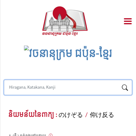
និយមន័យនៃពាក្យ :
のけぞる
/
仰け反る
(កិ.) ពត់ខ្នងទៅក្រោយ