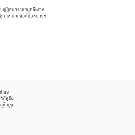
ប្រើរួចមក លោកអ្នកនឹងបាន
ង្ហាញតាមលំដាប់ពីថ្មីមកចាស់។
ននៅតាម
់ព័ន្ធនឹង
រឹមត្រូវ