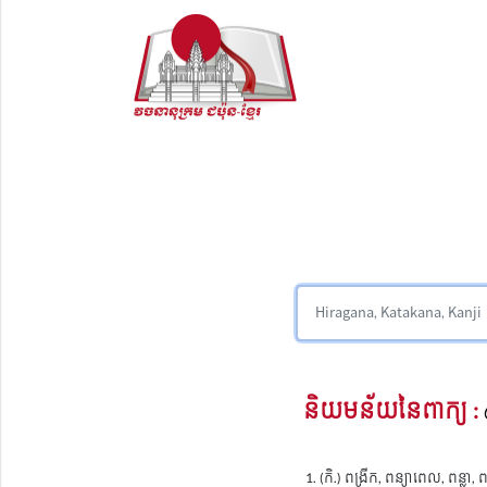
និយមន័យនៃពាក្យ :
(កិ.) ពង្រីក, ពន្យាពេល, ពន្លា