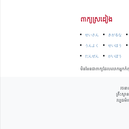
ពាក្យស្រដៀង
せいさん
きがるな
うんよく
せいほう
だんぜん
がいぼう
មិនមែនជាពាក្យដែលលោកអ្នកកំព
វចនាន
គ្រឹះស្ថ
វប្បធម៌