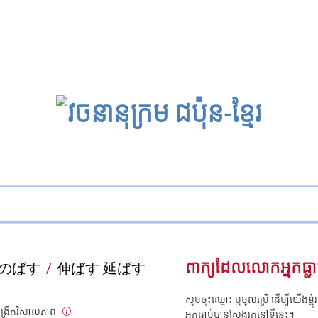
のばす
/
伸ばす 延ばす
ពាក្យដែលលោកអ្នកធ្លា
សូមចុះឈ្មោះ ឬចូលប្រើ ដើម្បីយើងខ្ញ
, ពង្រីកវិសាលភាព
អ្នកធ្លាប់បានស្វែងរកនៅទីនេះ។