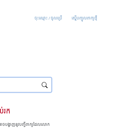
ចុះឈ្មោះ / ចូលប្រើ
ស្នើបញ្ចូលពាក្យថ្មី
ប់រក
ុំអាចបង្ហាញនូវបញ្ជីពាក្យដែលលោក