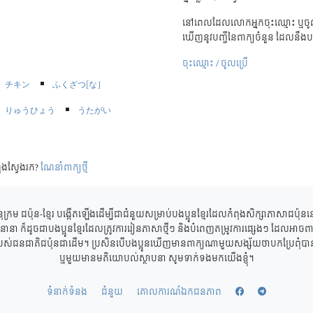
នៅពេលដែលលោកអ្នកចុះឈ្មោះ ឬចូល
ឃើញនូវបញ្ជីនៃពាក្យចំនួន ដែលនឹងប
ចុះឈ្មោះ / ចូលប្រើ
チキン
ふくざつ[な］
りゅうひょう
うたがい
ុងស្វែងរក?
ណែនាំពាក្យថ្មី
ុក្រម ជប៉ុន-ខ្មែរ បង្កើតឡើងដើម្បីជាជំនួយសម្រាប់បងប្អូនខ្មែរដែលកំពុងសិក្សាភាសាជប៉ុ
ាននានា ក៏ដូចជាបងប្អូនខ្មែរដែលត្រូវការរៀនភាសាថ្មីៗ និងបំពេញតម្រូវការផ្សេងៗ ដែលអាចពាក
របស់ជនជាតិជប៉ុនជាដើម។ ប្រសិនបើបងប្អូនឃើញមានពាក្យណាមួយសង្ស័យថាបកប្រែពុំបានត្
ឬមួយមានមតិយោបល់ស្ថាបនា សូមទាក់ទងមកយើងខ្ញុំ។
ទំនាក់ទំនង
ជំនួយ
គោលការណ៍ឯកជនភាព