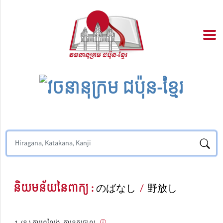
និយមន័យនៃពាក្យ :
のばなし
/
野放し
(ន.) ការព្រលែង, ការទុកចោល