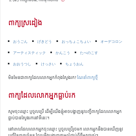
ពាក្យស្រដៀង
おうごん
げきどう
おっちょこちょい
オーデコロン
アーティスティック
かんこう
たべのこす
おおうつし
けっさい
ちょうおん
មិនមែនជាពាក្យដែលលោកអ្នកកំពុងស្វែងរក?
ណែនាំពាក្យថ្មី
ពាក្យដែលលោកអ្នកធ្លាប់រក
សូមចុះឈ្មោះ ឬចូលប្រើ ដើម្បីយើងខ្ញុំអាចបង្ហាញនូវបញ្ជីពាក្យដែលលោកអ្នក
ធ្លាប់បានស្វែងរកនៅទីនេះ។
នៅពេលដែលលោកអ្នកចុះឈ្មោះ ឬចូលប្រើរួចមក លោកអ្នកនឹងបានឃើញនូវ
បញ្ជីនៃពាក្យចំនួន ដែលនឹងបង្ហាញតាមលំដាប់ពីថ្មីមកចាស់។