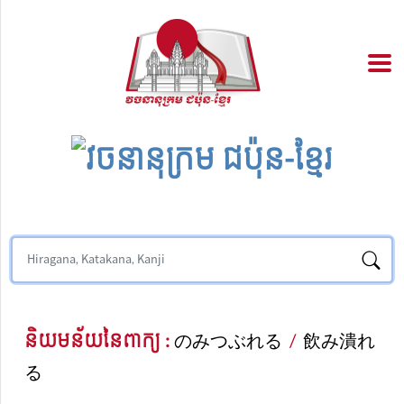
និយមន័យនៃពាក្យ :
のみつぶれる
/
飲み潰れ
る