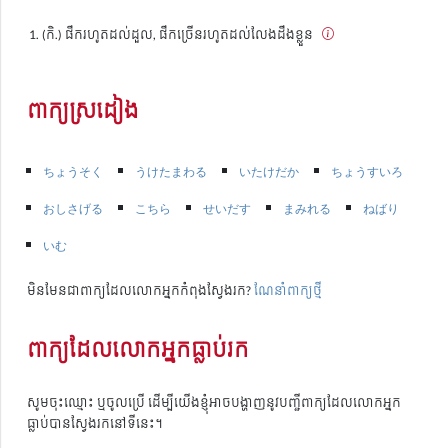
(កិ.) ផឹករហូតដល់ដួល, ផឹកច្រើនរហូតដល់លែងដឹងខ្លួន
ពាក្យស្រដៀង
ちょうそく
うけたまわる
いたけだか
ちょうすいろ
おしさげる
こちら
せいだす
まみれる
ねばり
いむ
មិនមែនជាពាក្យដែលលោកអ្នកកំពុងស្វែងរក?
ណែនាំពាក្យថ្មី
ពាក្យដែលលោកអ្នកធ្លាប់រក
សូមចុះឈ្មោះ ឬចូលប្រើ ដើម្បីយើងខ្ញុំអាចបង្ហាញនូវបញ្ជីពាក្យដែលលោកអ្នក
ធ្លាប់បានស្វែងរកនៅទីនេះ។