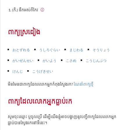
(កិ.) ផឹកអស់ពីកែវ
ពាក្យស្រដៀង
おとずれる
うしろぐらい
まじわる
そうりょう
がいぜんせい
がいよう
こさめ
こうじんぶつ
けんじ
こうげきせい
មិនមែនជាពាក្យដែលលោកអ្នកកំពុងស្វែងរក?
ណែនាំពាក្យថ្មី
ពាក្យដែលលោកអ្នកធ្លាប់រក
សូមចុះឈ្មោះ ឬចូលប្រើ ដើម្បីយើងខ្ញុំអាចបង្ហាញនូវបញ្ជីពាក្យដែលលោកអ្នក
ធ្លាប់បានស្វែងរកនៅទីនេះ។