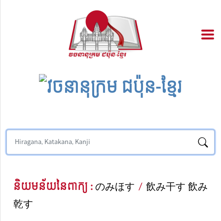
និយមន័យនៃពាក្យ :
のみほす
/
飲み干す 飲み
乾す