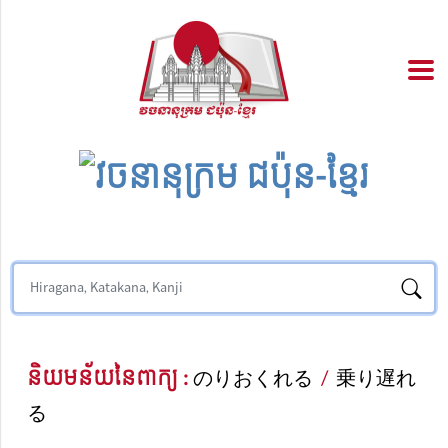
និយមន័យនៃពាក្យ :
のりおくれる
/
乗り遅れ
る