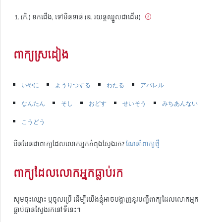
(កិ.) ខកជើង, ទៅមិនទាន់ (ឧ. រយន្តឈ្នួលជាដើម)
ពាក្យស្រដៀង
いやに
ようりつする
わたる
アパレル
なんたん
そし
おどす
せいそう
みちあんない
こうどう
មិនមែនជាពាក្យដែលលោកអ្នកកំពុងស្វែងរក?
ណែនាំពាក្យថ្មី
ពាក្យដែលលោកអ្នកធ្លាប់រក
សូមចុះឈ្មោះ ឬចូលប្រើ ដើម្បីយើងខ្ញុំអាចបង្ហាញនូវបញ្ជីពាក្យដែលលោកអ្នក
ធ្លាប់បានស្វែងរកនៅទីនេះ។