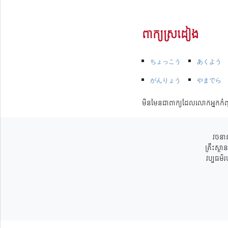
ពាក្យស្រដៀង
ちょっこう
あくよう
がんりょう
やまでら
មិនមែនជាពាក្យដែលលោកអ្នកកំព
វចនាន
គ្រឹះស្ថ
វប្បធម៌