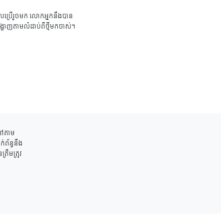
ប្រើរួចមក លោកអ្នកនឹងបាន
ង្ហាញតាមលំដាប់ពីថ្មីមកចាស់។
ននៅតាម
់ព័ន្ធនឹង
រឹមត្រូវ