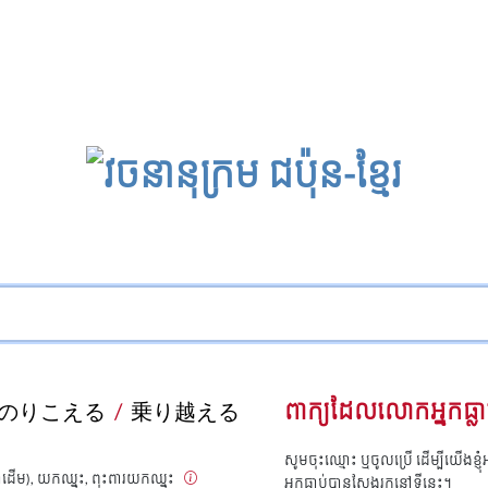
のりこえる
/
乗り越える
ពាក្យដែលលោកអ្នកធ្លា
សូមចុះឈ្មោះ ឬចូលប្រើ ដើម្បីយើងខ្ញ
ងជាដើម), យកឈ្នះ, ពុះពារយកឈ្នះ
អ្នកធ្លាប់បានស្វែងរកនៅទីនេះ។