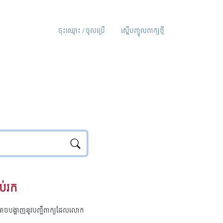
ចុះឈ្មោះ / ចូលប្រើ
ស្នើបញ្ចូលពាក្យថ្មី
ប់រក
ុំអាចបង្ហាញនូវបញ្ជីពាក្យដែលលោក