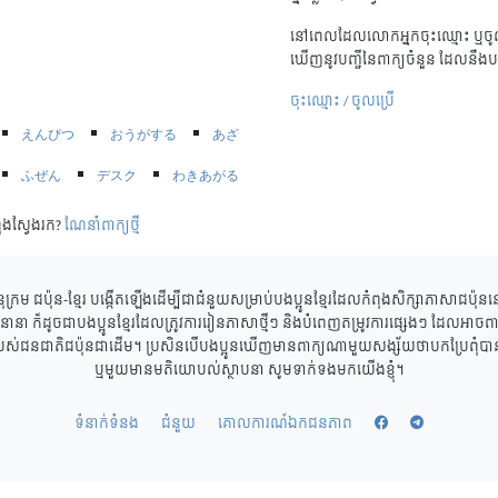
នៅពេលដែលលោកអ្នកចុះឈ្មោះ ឬចូល
ឃើញនូវបញ្ជីនៃពាក្យចំនួន ដែលនឹងប
ចុះឈ្មោះ / ចូលប្រើ
えんぴつ
おうがする
あざ
ふぜん
デスク
わきあがる
ុងស្វែងរក?
ណែនាំពាក្យថ្មី
ុក្រម ជប៉ុន-ខ្មែរ បង្កើតឡើងដើម្បីជាជំនួយសម្រាប់បងប្អូនខ្មែរដែលកំពុងសិក្សាភាសាជប៉ុ
ាននានា ក៏ដូចជាបងប្អូនខ្មែរដែលត្រូវការរៀនភាសាថ្មីៗ និងបំពេញតម្រូវការផ្សេងៗ ដែលអាចពាក
របស់ជនជាតិជប៉ុនជាដើម។ ប្រសិនបើបងប្អូនឃើញមានពាក្យណាមួយសង្ស័យថាបកប្រែពុំបានត្
ឬមួយមានមតិយោបល់ស្ថាបនា សូមទាក់ទងមកយើងខ្ញុំ។
ទំនាក់ទំនង
ជំនួយ
គោលការណ៍ឯកជនភាព