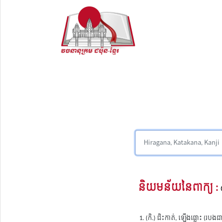
និយមន័យនៃពាក្យ :
(កិ.) ជិះកាត់, ឡើងផ្លោះ (រប