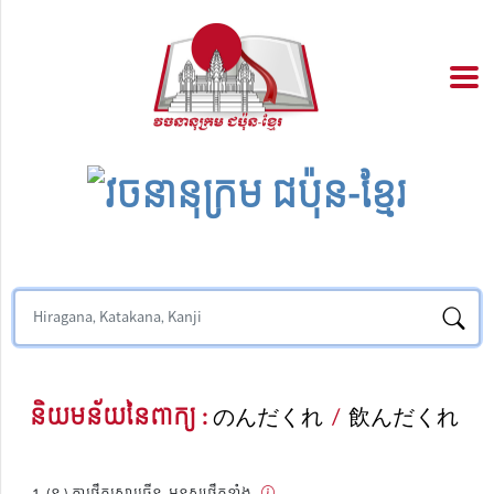
និយមន័យនៃពាក្យ :
のんだくれ
/
飲んだくれ
(ន.) ការផឹកស្រាច្រើន, មនុស្សផឹកខ្លាំង