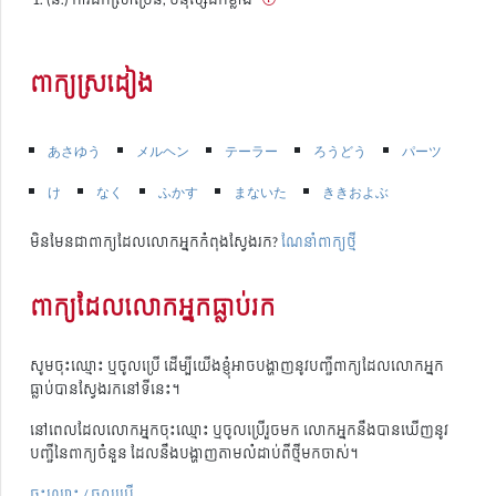
ពាក្យស្រដៀង
あさゆう
メルヘン
テーラー
ろうどう
パーツ
け
なく
ふかす
まないた
ききおよぶ
មិនមែនជាពាក្យដែលលោកអ្នកកំពុងស្វែងរក?
ណែនាំពាក្យថ្មី
ពាក្យដែលលោកអ្នកធ្លាប់រក
សូមចុះឈ្មោះ ឬចូលប្រើ ដើម្បីយើងខ្ញុំអាចបង្ហាញនូវបញ្ជីពាក្យដែលលោកអ្នក
ធ្លាប់បានស្វែងរកនៅទីនេះ។
នៅពេលដែលលោកអ្នកចុះឈ្មោះ ឬចូលប្រើរួចមក លោកអ្នកនឹងបានឃើញនូវ
បញ្ជីនៃពាក្យចំនួន ដែលនឹងបង្ហាញតាមលំដាប់ពីថ្មីមកចាស់។
ចុះឈ្មោះ / ចូលប្រើ