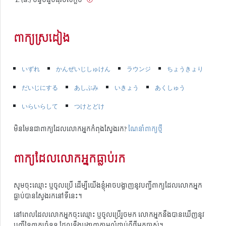
ពាក្យស្រដៀង
いずれ
かんぜいじしゅけん
ラウンジ
ちょうきょり
だいじにする
あしぶみ
いきょう
あくしゅう
いらいらして
つけとどけ
មិនមែនជាពាក្យដែលលោកអ្នកកំពុងស្វែងរក?
ណែនាំពាក្យថ្មី
ពាក្យដែលលោកអ្នកធ្លាប់រក
សូមចុះឈ្មោះ ឬចូលប្រើ ដើម្បីយើងខ្ញុំអាចបង្ហាញនូវបញ្ជីពាក្យដែលលោកអ្នក
ធ្លាប់បានស្វែងរកនៅទីនេះ។
នៅពេលដែលលោកអ្នកចុះឈ្មោះ ឬចូលប្រើរួចមក លោកអ្នកនឹងបានឃើញនូវ
បញ្ជីនៃពាក្យចំនួន ដែលនឹងបង្ហាញតាមលំដាប់ពីថ្មីមកចាស់។