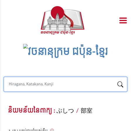
និយមន័យនៃពាក្យ :
ぶしつ
/
部室
(ន.) បន្ទប់ជួបជុំរបស់ក្លឹប