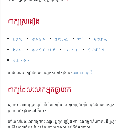
ពាក្យស្រដៀង
おきて
ゆきかき
まないた
すう
りつあん
あさい
きょうていする
ついやす
うでずもう
りょうゆう
មិនមែនជាពាក្យដែលលោកអ្នកកំពុងស្វែងរក?
ណែនាំពាក្យថ្មី
ពាក្យដែលលោកអ្នកធ្លាប់រក
សូមចុះឈ្មោះ ឬចូលប្រើ ដើម្បីយើងខ្ញុំអាចបង្ហាញនូវបញ្ជីពាក្យដែលលោកអ្នក
ធ្លាប់បានស្វែងរកនៅទីនេះ។
នៅពេលដែលលោកអ្នកចុះឈ្មោះ ឬចូលប្រើរួចមក លោកអ្នកនឹងបានឃើញនូវ
បញ្ជីនៃពាក្យចំនួន ដែលនឹងបង្ហាញតាមលំដាប់ពីថ្មីមកចាស់។