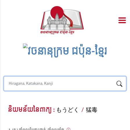
និយមន័យនៃពាក្យ :
もうどく
/
猛毒
(ន.) ថ្នាំពុលដ៏គ្រោះថ្នាក់, ថ្នាំពុលខ្លាំង