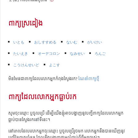
ពាក្យស្រដៀង
いとも
おしすすめる
ないむ
がいけい
たいえき
オーデコロン
なみせい
ろんご
こうけんせいど
よこす
មិនមែនជាពាក្យដែលលោកអ្នកកំពុងស្វែងរក?
ណែនាំពាក្យថ្មី
ពាក្យដែលលោកអ្នកធ្លាប់រក
សូមចុះឈ្មោះ ឬចូលប្រើ ដើម្បីយើងខ្ញុំអាចបង្ហាញនូវបញ្ជីពាក្យដែលលោកអ្នក
ធ្លាប់បានស្វែងរកនៅទីនេះ។
នៅពេលដែលលោកអ្នកចុះឈ្មោះ ឬចូលប្រើរួចមក លោកអ្នកនឹងបានឃើញនូវ
បញ្ជីនៃពាក្យចំនួន ដែលនឹងបង្ហាញតាមលំដាប់ពីថ្មីមកចាស់។