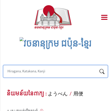
និយមន័យនៃពាក្យ :
ようべん
/
用便
(ន.) ការបត់ជើងតូច/ធំ