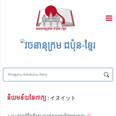
និយមន័យនៃពាក្យ :
イヌイット
(ន.) ជនជាតិអ៊ីញូអ៊ីតស៍ (រស់នៅភាគខាងជើងនៃកាណាដា)