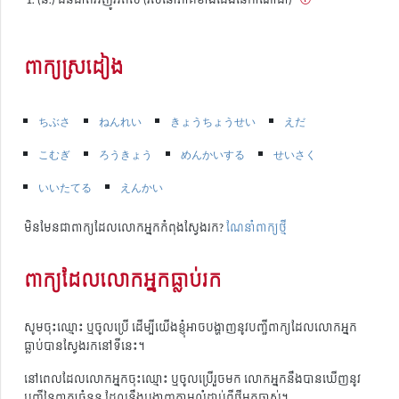
ពាក្យស្រដៀង
ちぶさ
ねんれい
きょうちょうせい
えだ
こむぎ
ろうきょう
めんかいする
せいさく
いいたてる
えんかい
មិនមែនជាពាក្យដែលលោកអ្នកកំពុងស្វែងរក?
ណែនាំពាក្យថ្មី
ពាក្យដែលលោកអ្នកធ្លាប់រក
សូមចុះឈ្មោះ ឬចូលប្រើ ដើម្បីយើងខ្ញុំអាចបង្ហាញនូវបញ្ជីពាក្យដែលលោកអ្នក
ធ្លាប់បានស្វែងរកនៅទីនេះ។
នៅពេលដែលលោកអ្នកចុះឈ្មោះ ឬចូលប្រើរួចមក លោកអ្នកនឹងបានឃើញនូវ
បញ្ជីនៃពាក្យចំនួន ដែលនឹងបង្ហាញតាមលំដាប់ពីថ្មីមកចាស់។