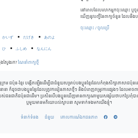
នៅពេលដែលលោកអ្នកចុះឈ្មោះ ឬចូល
ឃើញនូវបញ្ជីនៃពាក្យចំនួន ដែលនឹងប
ចុះឈ្មោះ / ចូលប្រើ
かいず
だげき
あのよ
ひ
ふしめ
なんにん
ុងស្វែងរក?
ណែនាំពាក្យថ្មី
ុក្រម ជប៉ុន-ខ្មែរ បង្កើតឡើងដើម្បីជាជំនួយសម្រាប់បងប្អូនខ្មែរដែលកំពុងសិក្សាភាសាជប៉ុ
ាននានា ក៏ដូចជាបងប្អូនខ្មែរដែលត្រូវការរៀនភាសាថ្មីៗ និងបំពេញតម្រូវការផ្សេងៗ ដែលអាចពាក
របស់ជនជាតិជប៉ុនជាដើម។ ប្រសិនបើបងប្អូនឃើញមានពាក្យណាមួយសង្ស័យថាបកប្រែពុំបានត្
ឬមួយមានមតិយោបល់ស្ថាបនា សូមទាក់ទងមកយើងខ្ញុំ។
ទំនាក់ទំនង
ជំនួយ
គោលការណ៍ឯកជនភាព