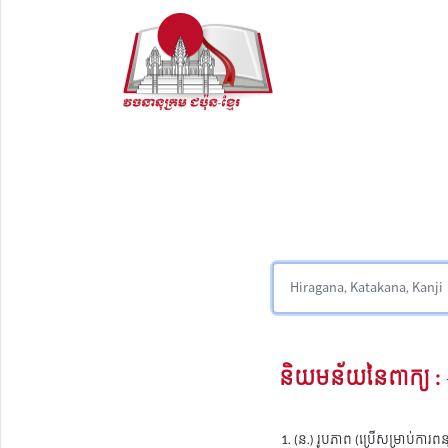
និយមន័យនៃពាក្យ :
(ន.) រូបភាព (ប្រើសម្រាប់ការពន