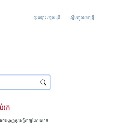
ចុះឈ្មោះ / ចូលប្រើ
ស្នើបញ្ចូលពាក្យថ្មី
ប់រក
ុំអាចបង្ហាញនូវបញ្ជីពាក្យដែលលោក