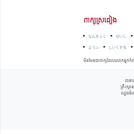
ពាក្យស្រដៀង
なんきょく
せいし
ようふ
しいくする
មិនមែនជាពាក្យដែលលោកអ្នកកំព
វចនាន
គ្រឹះស្ថ
វប្បធម៌