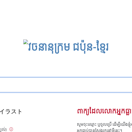
イラスト
ពាក្យដែលលោកអ្នកធ្លា
សូមចុះឈ្មោះ ឬចូលប្រើ ដើម្បីយើងខ្ញ
្យល់)
អ្នកធ្លាប់បានស្វែងរកនៅទីនេះ។