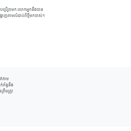
ប្រើរួចមក លោកអ្នកនឹងបាន
ង្ហាញតាមលំដាប់ពីថ្មីមកចាស់។
ននៅតាម
់ព័ន្ធនឹង
រឹមត្រូវ